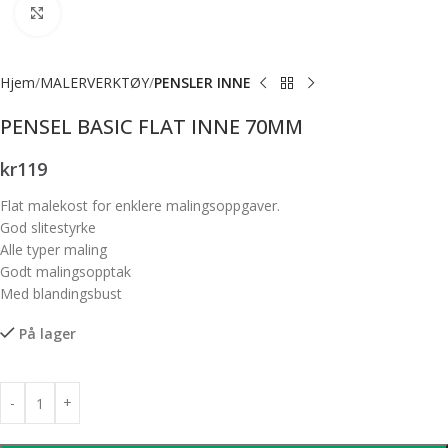
Forstørr bilde
Hjem
MALERVERKTØY
PENSLER INNE
PENSEL BASIC FLAT INNE 70MM
kr
119
Flat malekost for enklere malingsoppgaver.
God slitestyrke
Alle typer maling
Godt malingsopptak
Med blandingsbust
På lager