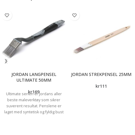
JORDAN LANGPENSEL
JORDAN STREKPENSEL 25MM
ULTIMATE 50MM
kr
111
kr
169
Ultimate serien er Jordans aller
beste maleverktøy som sikrer
suverent resultat. Penslene er
laget med syntetisk og fyldig bust
som gir den beste finishen.
Penslene har også ergonomisk
utformede skaft som er svært gode