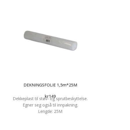
DEKNINGSFOLIE 1,5m*25M
MALERUL
kr
149
Dekkeplast til støv- og sprutbeskyttelse.
Egner seg også til innpakning.
Lengde: 25M
Bredde: 1,5M
Tykkelse: 0,03MM