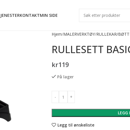
JENESTER
KONTAKT
MIN SIDE
Hjem
MALERVERKTØY
RULLEKAR/BØTT
RULLESETT BASI
kr
119
På lager
LEGG 
Legg til ønskeliste