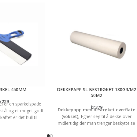
RKEL 450MM
DEKKEPAPP SL BESTRØKET 180GR/M2
50M2
r
229
el er en sparkelspade
kr
379
Dekkepapp med bestrøket overflate
t stål og et meget godt
(vokset)
, Egner seg til å dekke over
aftet er det hull til
midlertidig der man trenger beskyttelse
det sørger for bedre
under f.eks. nybygg eller rehabilitering.
ilitet. Det spesielle
Bestrøket (vokset) noe som medfører at