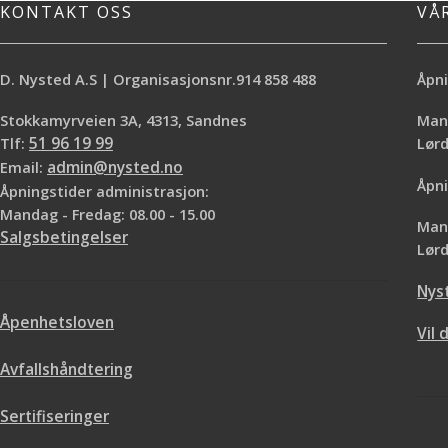
tommelgrepet minker og belastningen i
tommelgrepet mink
KONTAKT OSS
VÅ
hånden.
hå
Blad i rustfritt stål
Blad i r
Godt tommelgrep
Godt t
D. Nysted A.S | Organisasjonsnr.914 858 488
Åpni
Lett å holde
Lett
Stokkamyrveien 3A, 4313, Sandnes
Mand
Tlf:
51 96 19 99
Lø
Email:
admin@nysted.no
Åpni
Åpningstider administrasjon:
Mandag - Fredag: 08.00 - 15.00
Mand
Salgsbetingelser
Lørd
Nys
Åpenhetsloven
Vil 
Avfallshåndtering
Sertifiseringer