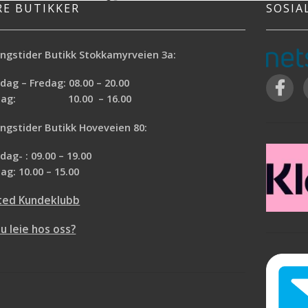
er og belastningen i
RE BUTIKKER
SOSIA
risikoen for muggspor – misfarging er
nden.
minimal
ustfritt stål
ommelgrep
ngstider Butikk Stokkamyrveien 3a:
 å holde
ag – Fredag: 08.00 – 20.00
rdag: 10.00 – 16.00
ngstider Butikk Hoveveien 80:
ag- : 09.00 – 19.00
ag: 10.00 – 15.00
ted Kundeklubb
du leie hos oss?