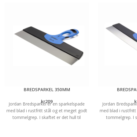
BREDSPARKEL 350MM
BREDSPA
kr
209
k
Jordan Bredsparkel er en sparkelspade
Jordan Bredspark
med blad i rustfritt stål og et meget godt
med blad i rustfrit
tommelgrep. I skaftet er det hull til
tommelgrep. I sk
tommelfinger og det sørger for bedre
tommelfinger og 
kontroll og stabilitet. Det spesielle
kontroll og stab