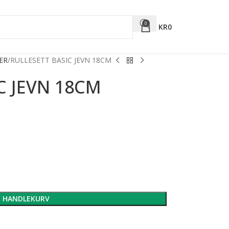
0
KR
0
ER
RULLESETT BASIC JEVN 18CM
C JEVN 18CM
I HANDLEKURV