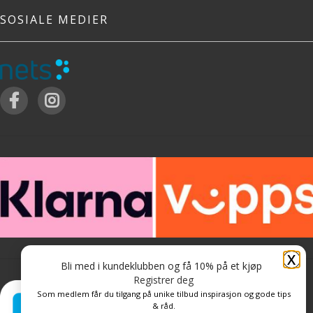
SOSIALE MEDIER
X
Bli med i kundeklubben og få 10% på et kjøp
Registrer deg
Som medlem får du tilgang på unike tilbud inspirasjon og gode tips
& råd.