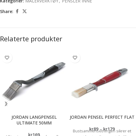
Kategorier:
MALERVERKTØY
,
PENSLER INNE
Share:
Relaterte produkter
JORDAN LANGPENSEL
JORDAN PENSEL PERFECT FLAT
ULTIMATE 50MM
kr
89
–
kr
179
Bustsammensetningen sikrer et
kr
169