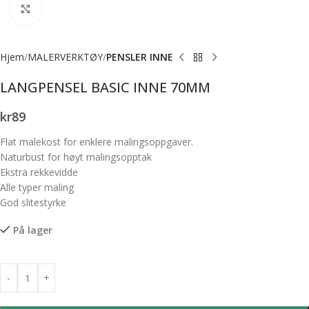
Forstørr bilde
Hjem
MALERVERKTØY
PENSLER INNE
LANGPENSEL BASIC INNE 70MM
kr
89
Flat malekost for enklere malingsoppgaver.
Naturbust for høyt malingsopptak
Ekstra rekkevidde
Alle typer maling
God slitestyrke
På lager