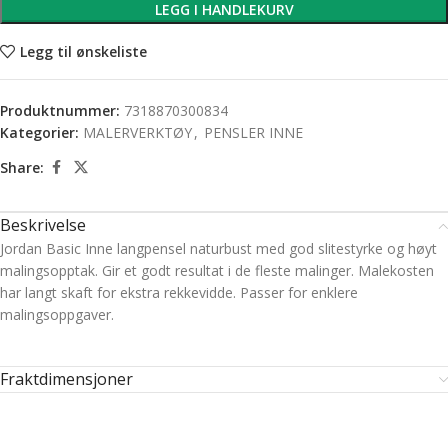
LEGG I HANDLEKURV
Legg til ønskeliste
Produktnummer:
7318870300834
Kategorier:
MALERVERKTØY
,
PENSLER INNE
Share:
Beskrivelse
Jordan Basic Inne langpensel naturbust med god slitestyrke og høyt
malingsopptak. Gir et godt resultat i de fleste malinger. Malekosten
har langt skaft for ekstra rekkevidde. Passer for enklere
malingsoppgaver.
Fraktdimensjoner