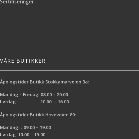
Sertifiseringer
Spesielt god til innvendig til maling
av større flater hvor man skal male
høyt og lavt
VÅRE BUTIKKER
Åpningstider Butikk Stokkamyrveien 3a:
Mandag – Fredag: 08.00 – 20.00
Lørdag: 10.00 – 16.00
Åpningstider Butikk Hoveveien 80:
Mandag- : 09.00 – 19.00
Lørdag: 10.00 – 15.00