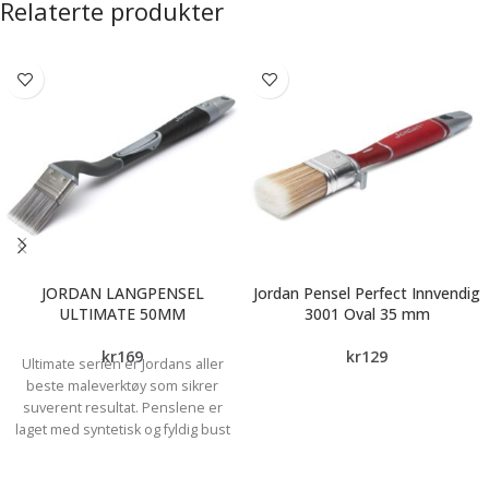
Relaterte produkter
JORDAN LANGPENSEL
Jordan Pensel Perfect Innvendig
ULTIMATE 50MM
3001 Oval 35 mm
kr
169
kr
129
Ultimate serien er Jordans aller
beste maleverktøy som sikrer
suverent resultat. Penslene er
laget med syntetisk og fyldig bust
som gir den beste finishen.
Penslene har også ergonomisk