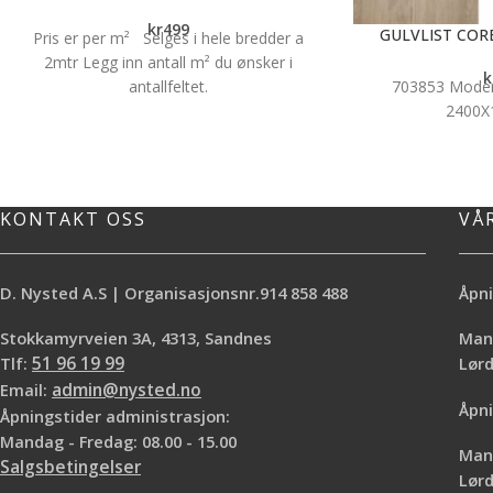
kr
499
GULVLIST COR
Pris er per m² Selges i hele bredder a
2mtr Legg inn antall m² du ønsker i
k
antallfeltet.
703853 Modern
2400
KONTAKT OSS
VÅ
D. Nysted A.S | Organisasjonsnr.914 858 488
Åpni
Stokkamyrveien 3A, 4313, Sandnes
Mand
Tlf:
51 96 19 99
Lø
Email:
admin@nysted.no
Åpni
Åpningstider administrasjon:
Mandag - Fredag: 08.00 - 15.00
Mand
Salgsbetingelser
Lørd