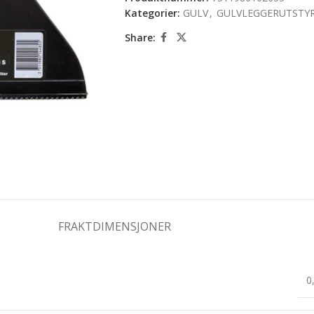
Kategorier:
GULV
,
GULVLEGGERUTSTY
Share:
FRAKTDIMENSJONER
0