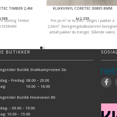
ETEC TIMBER 2,4M
KLIKKVINYL CORETEC 00805 8MM
r
389
kr
2 259
 Skirting Timber
Pris pr.m² er Kr.849,- Selges i pakker a
X13X58MM
2,66m². Beregningskalkulatoren beregne
antall pakker du trenger. Slående vakre,
ekstra miljøvennlige gulv med en ekstre
slitestyrke. (Industriell klassifisering)
COREtec® er vårt premium vinylprodukt
RE BUTIKKER
SOSIA
med spesialutviklet mellomsjikt for ekstr
myk og behagelig gangkomfort. Bakside
i fleksibel natur kork gir COREtec®
ngstider Butikk Stokkamyrveien 3a:
gulvene en ekstra god lyddemping både i
og mellom ulike rom. Enkel montering
ag – Fredag: 08.00 – 20.00
uten ekspansjons fuge på gulv inntil 400
rdag: 10.00 – 16.00
m2. 100% vanntett og livstids garanti i
private hjem. Dette er bare noen av
ngstider Butikk Hoveveien 80:
egenskapene som gjør COREtec® til et
etterspurt produkt. Naturals® serien byr
ag- : 09.00 – 19.00
på noen av de aller flotteste dekorene p
ag: 10.00 – 15.00