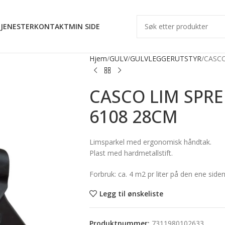
JENESTER
KONTAKT
MIN SIDE
Hjem
GULV
GULVLEGGERUTSTYR
CASCO
CASCO LIM SPR
6108 28CM
Limsparkel med ergonomisk håndtak.
Plast med hardmetallstift.
Forbruk: ca. 4 m2 pr liter på den ene siden
Legg til ønskeliste
Produktnummer:
7311980102633