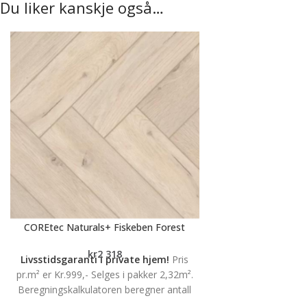
Du liker kanskje også…
COREtec Naturals+ Fiskeben Forest
kr
2 318
Livsstidsgaranti i private hjem!
Pris
pr.m² er Kr.999,- Selges i pakker 2,32m².
Beregningskalkulatoren beregner antall
pakker du trenger