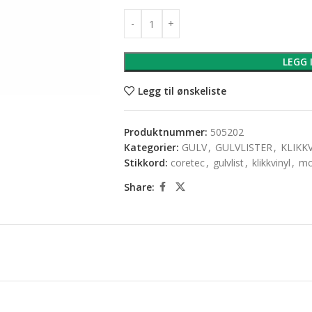
LEGG 
Legg til ønskeliste
Produktnummer:
505202
Kategorier:
GULV
,
GULVLISTER
,
KLIKK
Stikkord:
coretec
,
gulvlist
,
klikkvinyl
,
mo
Share: