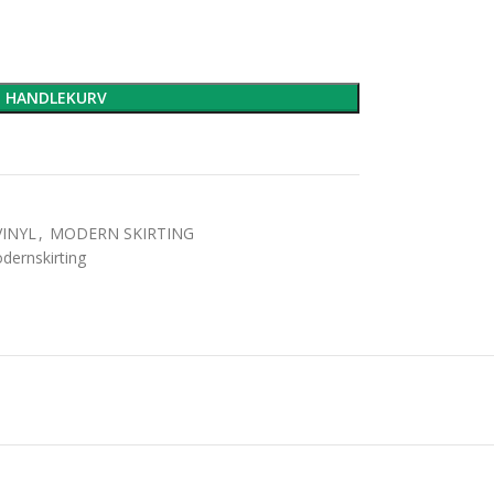
I HANDLEKURV
VINYL
,
MODERN SKIRTING
dernskirting