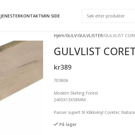
JENESTER
KONTAKT
MIN SIDE
Hjem
GULV
GULVLISTER
GULVLIST COR
GULVLIST CORET
kr
389
703806
Modern Skirting Forest
2400X13X58MM
Passer supert til Klikkvinyl Coretec Natur
På lager