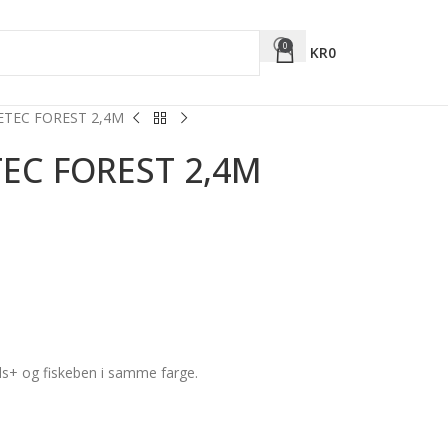
0
KR
0
ETEC FOREST 2,4M
EC FOREST 2,4M
als+ og fiskeben i samme farge.