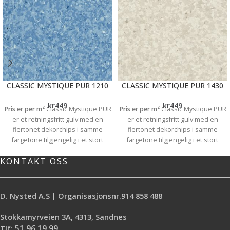
CLASSIC MYSTIQUE PUR 1210
CLASSIC MYSTIQUE PUR 1430
kr
449
kr
449
Pris er per m²
Classic Mystique PUR
Pris er per m²
Classic Mystique PUR
er et retningsfritt gulv med en
er et retningsfritt gulv med en
flertonet dekorchips i samme
flertonet dekorchips i samme
fargetone tilgjengelig i et stort
fargetone tilgjengelig i et stort
utvalg moderne farger. Classic
utvalg moderne farger. Classic
KONTAKT OSS
Mystique PUR er ftalatfritt, 100%
Mystique PUR er ftalatfritt, 100%
resirkulerbart med 25% resirkulert
resirkulerbart med 25% resirkulert
materiale. Det svake
materiale. Det svake
kontrastdesignet gjør at
kontrastdesignet gjør at
D. Nysted A.S | Organisasjonsnr.914 858 488
kolleksjonen er et ypperlig valg til
kolleksjonen er et ypperlig valg til
arealer innen helse og omsorg,
arealer innen helse og omsorg,
Stokkamyrveien 3A, 4313, Sandnes
skole og utdanning, samtidig som
skole og utdanning, samtidig som
Tlf:
51 96 19 99