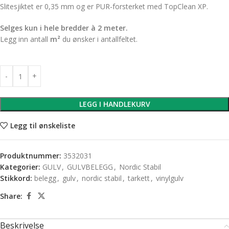
Slitesjiktet er 0,35 mm og er PUR-forsterket med TopClean XP.
Selges kun i hele bredder à 2 meter.
Legg inn antall
m²
du ønsker i antallfeltet.
LEGG I HANDLEKURV
Legg til ønskeliste
Produktnummer:
3532031
Kategorier:
GULV
,
GULVBELEGG
,
Nordic Stabil
Stikkord:
belegg
,
gulv
,
nordic stabil
,
tarkett
,
vinylgulv
Share:
Beskrivelse