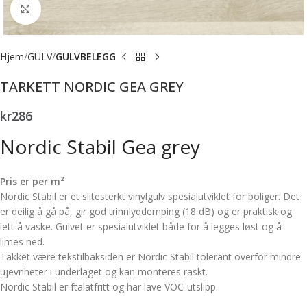
Forstørr bilde
Hjem
GULV
GULVBELEGG
TARKETT NORDIC GEA GREY
kr
286
Nordic Stabil Gea grey
Pris er per m²
Nordic Stabil er et slitesterkt vinylgulv spesialutviklet for boliger. Det
er deilig å gå på, gir god trinnlyddemping (18 dB) og er praktisk og
lett å vaske. Gulvet er spesialutviklet både for å legges løst og å
limes ned.
Takket være tekstilbaksiden er Nordic Stabil tolerant overfor mindre
ujevnheter i underlaget og kan monteres raskt.
Nordic Stabil er ftalatfritt og har lave VOC-utslipp.