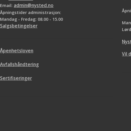
Email:
admin@nysted.no
Åpni
Åpningstider administrasjon:
Mandag - Fredag: 08.00 - 15.00
Mand
Salgsbetingelser
Lørd
Nys
Åpenhetsloven
Vil 
Avfallshåndtering
Sertifiseringer