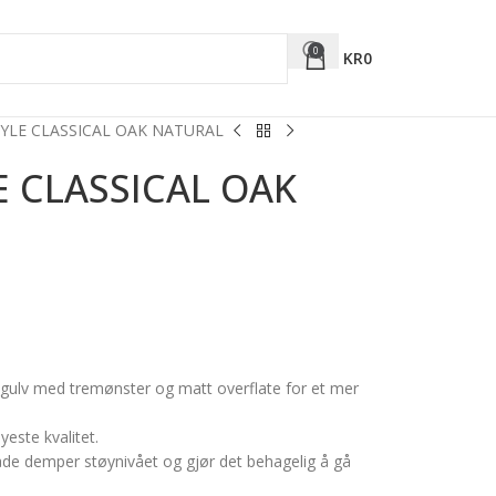
0
KR
0
TYLE CLASSICAL OAK NATURAL
E CLASSICAL OAK
nylgulv med tremønster og matt overflate for et mer
yeste kvalitet.
åde demper støynivået og gjør det behagelig å gå