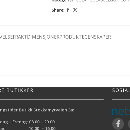
Share:
VELSE
FRAKTDIMENSJONER
PRODUKTEGENSKAPER
RE BUTIKKER
SOSIA
ngstider Butikk Stokkamyrveien 3a:
ag – Fredag: 08.00 – 20.00
rdag: 10.00 – 16.00