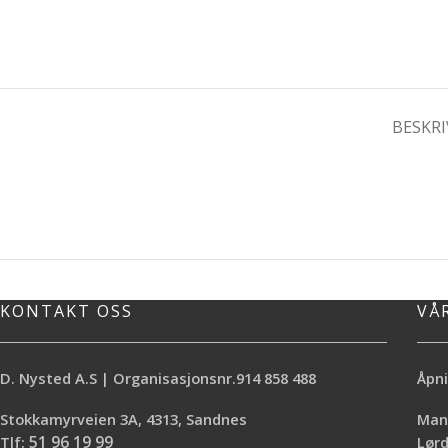
BESKRI
KONTAKT OSS
VÅ
D. Nysted A.S | Organisasjonsnr.914 858 488
Åpni
Stokkamyrveien 3A, 4313, Sandnes
Mand
Tlf:
51 96 19 99
Lø