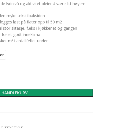
 lydnivå og aktivitet pleier å være litt høyere
en myke tekstilbaksiden
legges løst på flater opp til 50 m2
 stor slitasje, f.eks i kjøkkenet og gangen
– for et godt inneklima
ket m² i antallfeltet under.
er
I HANDLEKURV
IC TEXSTYLE