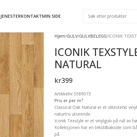
JENESTER
KONTAKT
MIN SIDE
Hjem
GULV
GULVBELEGG
ICONIK TEXS
ICONIK TEXSTYL
NATURAL
kr
399
Artikkelnr.5589073
Pris er per m²
Classical Oak Natural er et slitesterkt vi
naturtro utseende.
Iconik Texstyle er et vinylgulv på rull av hø
Kolleksjonen har en tekstilbakside som b
på.