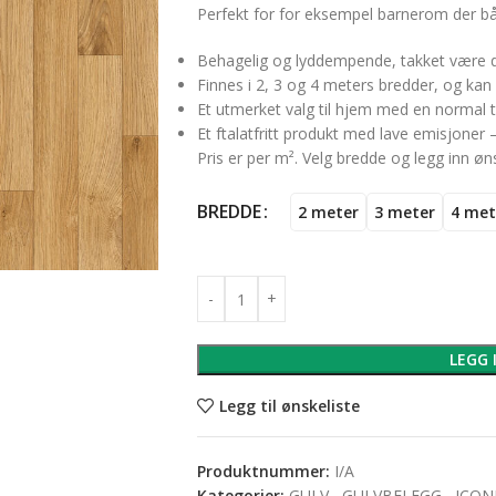
Perfekt for for eksempel barnerom der både
Behagelig og lyddempende, takket være d
Finnes i 2, 3 og 4 meters bredder, og kan 
Et utmerket valg til hjem med en normal til
Et ftalatfritt produkt med lave emisjoner 
Pris er per m². Velg bredde og legg inn øns
BREDDE
2 meter
3 meter
4 met
LEGG 
Legg til ønskeliste
Produktnummer:
I/A
Kategorier:
GULV
,
GULVBELEGG
,
ICON