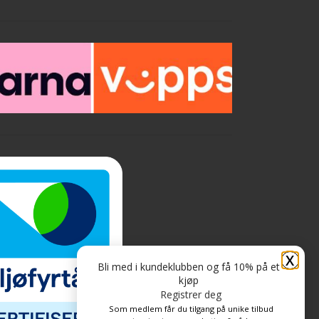
X
Bli med i kundeklubben og få 10% på et
kjøp
Registrer deg
Som medlem får du tilgang på unike tilbud