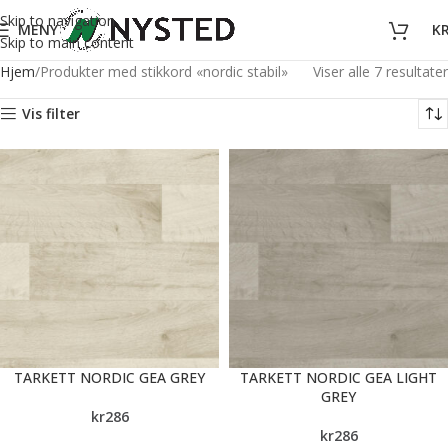
Skip to navigation
MENY
K
Skip to main content
Hjem
Produkter med stikkord «nordic stabil»
Viser alle 7 resultater
Vis filter
TARKETT NORDIC GEA GREY
TARKETT NORDIC GEA LIGHT
GREY
kr
286
kr
286