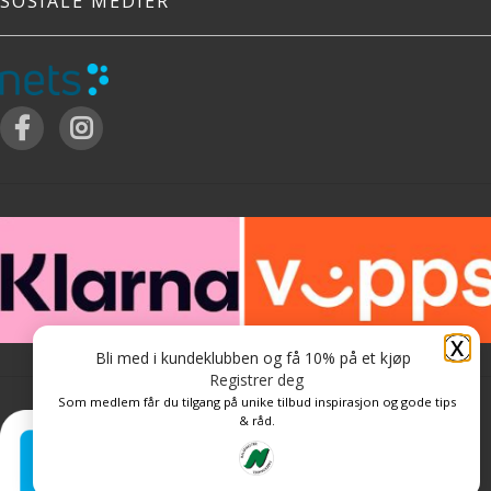
SOSIALE MEDIER
X
Bli med i kundeklubben og få 10% på et kjøp
Registrer deg
Som medlem får du tilgang på unike tilbud inspirasjon og gode tips
& råd.