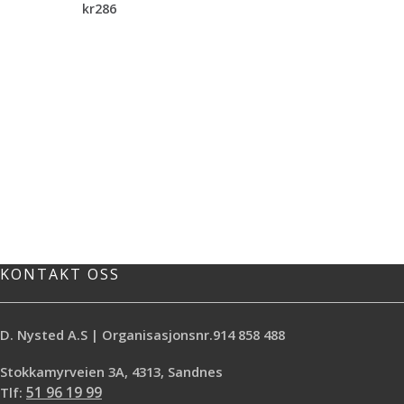
kr
286
KONTAKT OSS
D. Nysted A.S | Organisasjonsnr.914 858 488
Stokkamyrveien 3A, 4313, Sandnes
Tlf:
51 96 19 99