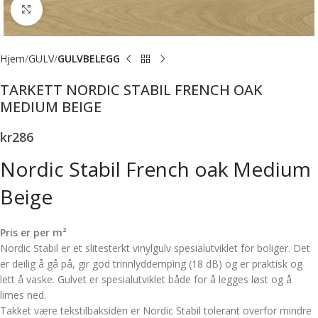
Forstørr bilde
Hjem
GULV
GULVBELEGG
TARKETT NORDIC STABIL FRENCH OAK
MEDIUM BEIGE
kr
286
Nordic Stabil French oak Medium
Beige
Pris er per m²
Nordic Stabil er et slitesterkt vinylgulv spesialutviklet for boliger. Det
er deilig å gå på, gir god trinnlyddemping (18 dB) og er praktisk og
lett å vaske. Gulvet er spesialutviklet både for å legges løst og å
limes ned.
Takket være tekstilbaksiden er Nordic Stabil tolerant overfor mindre