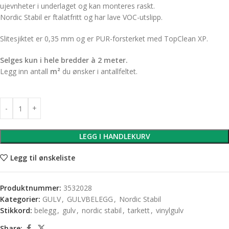
ujevnheter i underlaget og kan monteres raskt.
Nordic Stabil er ftalatfritt og har lave VOC-utslipp.
Slitesjiktet er 0,35 mm og er PUR-forsterket med TopClean XP.
Selges kun i hele bredder à 2 meter.
Legg inn antall
m²
du ønsker i antallfeltet.
LEGG I HANDLEKURV
Legg til ønskeliste
Produktnummer:
3532028
Kategorier:
GULV
,
GULVBELEGG
,
Nordic Stabil
Stikkord:
belegg
,
gulv
,
nordic stabil
,
tarkett
,
vinylgulv
Share: