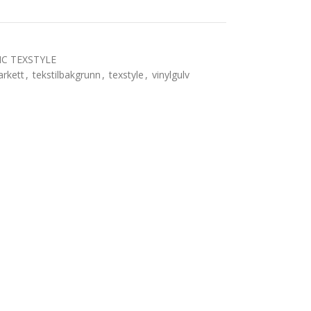
IC TEXSTYLE
arkett
,
tekstilbakgrunn
,
texstyle
,
vinylgulv