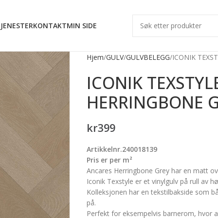
JENESTER
KONTAKT
MIN SIDE
Hjem
GULV
GULVBELEGG
ICONIK TEXS
ICONIK TEXSTYL
HERRINGBONE 
kr
399
Artikkelnr.240018139
Pris er per m²
Ancares Herringbone Grey har en matt over
Iconik Texstyle er et vinylgulv på rull av hø
Kolleksjonen har en tekstilbakside som b
på.
Perfekt for eksempelvis barnerom, hvor akt