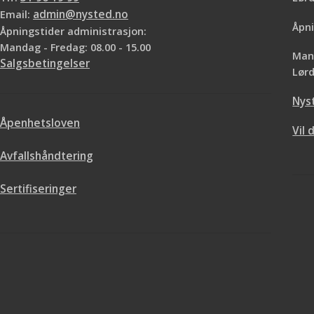
Email:
admin@nysted.no
Åpni
Åpningstider administrasjon:
Mandag - Fredag: 08.00 - 15.00
Mand
Salgsbetingelser
Lørd
Nys
Åpenhetsloven
Vil 
Avfallshåndtering
Sertifiseringer