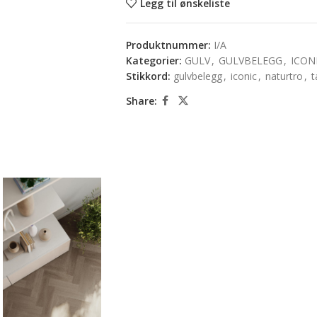
Legg til ønskeliste
Produktnummer:
I/A
Kategorier:
GULV
,
GULVBELEGG
,
ICON
Stikkord:
gulvbelegg
,
iconic
,
naturtro
,
t
Share: