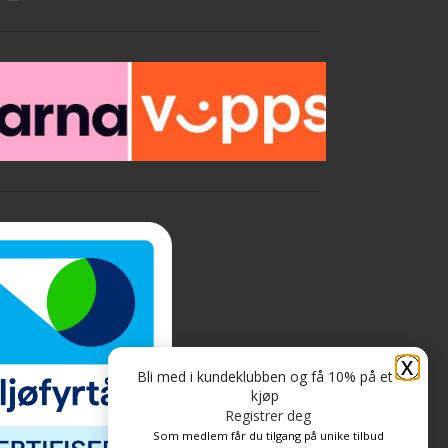
X
Bli med i kundeklubben og få 10% på et
kjøp
Registrer deg
Som medlem får du tilgang på unike tilbud