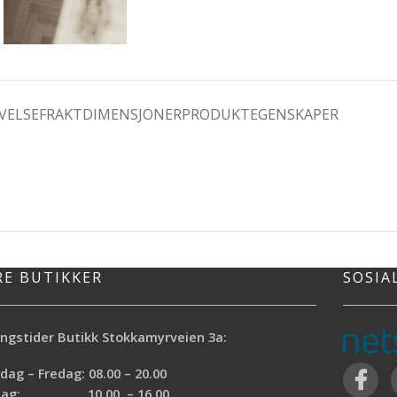
VELSE
FRAKTDIMENSJONER
PRODUKTEGENSKAPER
RE BUTIKKER
SOSIA
ngstider Butikk Stokkamyrveien 3a:
ag – Fredag: 08.00 – 20.00
rdag: 10.00 – 16.00