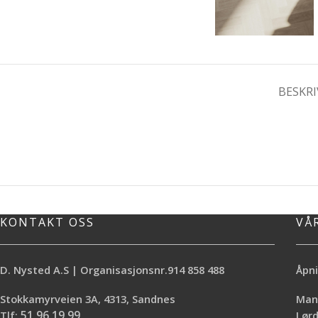
BESKRI
KONTAKT OSS
VÅ
D. Nysted A.S | Organisasjonsnr.914 858 488
Åpni
Stokkamyrveien 3A, 4313, Sandnes
Mand
Tlf:
51 96 19 99
Lø