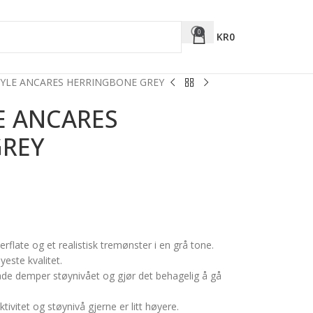
0
KR
0
TYLE ANCARES HERRINGBONE GREY
E ANCARES
GREY
flate og et realistisk tremønster i en grå tone.
yeste kvalitet.
åde demper støynivået og gjør det behagelig å gå
ivitet og støynivå gjerne er litt høyere.