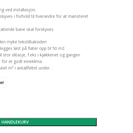
g ved installasjon.
kyves i forhold til hverandre for at mønsteret
tøtende bane skal forskyves.
en myke tekstilbaksiden
legges løst på flater opp til 50 m2
 stor slitasje, f.eks i kjøkkenet og gangen
– for et godt inneklima
ket m² i antallfeltet under.
er
I HANDLEKURV