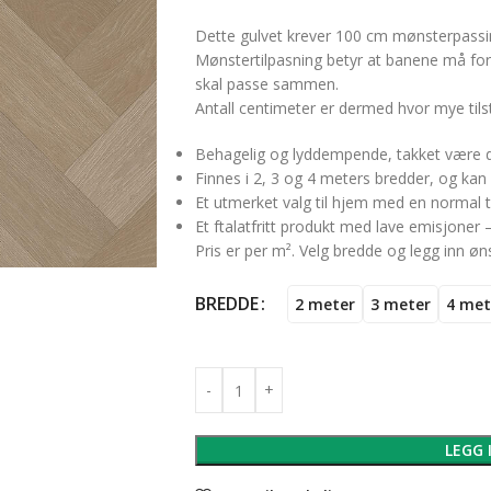
Dette gulvet krever 100 cm mønsterpassin
Mønstertilpasning betyr at banene må fors
skal passe sammen.
Antall centimeter er dermed hvor mye tils
Behagelig og lyddempende, takket være d
Finnes i 2, 3 og 4 meters bredder, og kan 
Et utmerket valg til hjem med en normal til
Et ftalatfritt produkt med lave emisjoner 
Pris er per m². Velg bredde og legg inn øns
BREDDE
2 meter
3 meter
4 met
LEGG 