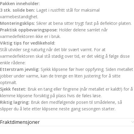
Pakken inneholder:
3 stk. solide ben:
Laget i rustfritt stål for maksimal
varmebestandighet.
Monteringsklips:
Sikrer at bena sitter trygt fast på deflektor-platen.
Praktisk oppbevaringspose:
Holder delene samlet når
varmedeflektoren ikke er i bruk.
Viktig tips for vedlikehold:
Stål utvider seg naturlig når det blir svært varmt. For at
varmedeflektoren skal stå stødig over tid, er det viktig å følge disse
enkle rådene:
Etterstram jevnlig:
Sjekk klipsene før hver oppfyring. Siden metallet
jobber under varme, kan de trenge en liten justering for å sitte
optimalt.
Sjekk festet:
Bruk en tang eller fingrene (når metallet er kaldt!) for å
klemme klipsene forsiktig på plass hvis de føles løse.
Riktig lagring:
Bruk den medfølgende posen til smådelene, så
slipper du å lete etter klipsene neste gang sesongen starter.
Fraktdimensjoner