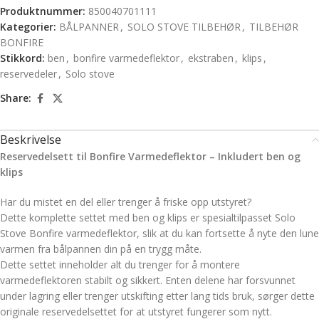
Produktnummer:
850040701111
Kategorier:
BÅLPANNER
,
SOLO STOVE TILBEHØR
,
TILBEHØR
BONFIRE
Stikkord:
ben
,
bonfire varmedeflektor
,
ekstraben
,
klips
,
reservedeler
,
Solo stove
Share:
Beskrivelse
Reservedelsett til Bonfire Varmedeflektor – Inkludert ben og
klips
Har du mistet en del eller trenger å friske opp utstyret?
Dette komplette settet med ben og klips er spesialtilpasset Solo
Stove Bonfire varmedeflektor, slik at du kan fortsette å nyte den lune
varmen fra bålpannen din på en trygg måte.
Dette settet inneholder alt du trenger for å montere
varmedeflektoren stabilt og sikkert. Enten delene har forsvunnet
under lagring eller trenger utskifting etter lang tids bruk, sørger dette
originale reservedelsettet for at utstyret fungerer som nytt.