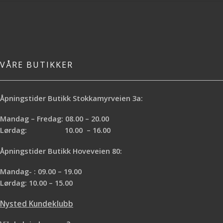
effektiviteten ved å lede varmen
mot potten din og minimere
varmetapet. Den fungerer også
som en vindbeskytter mens den
fremdeles lar oksygen strømme
innover. Solo Stove Campfire er
VÅRE BUTIKKER
virkelig en av de mest effektive
turkjøkken du noensinne vil eie.
Størrelse
Høyde: 23,5cm Diameter:
17,8cm Vekt: 998 gram
Drivstoff:
Åpningstider Butikk Stokkamyrveien 3a:
Kvister, pinner, kongler og annen
biomasse. Ser du etter en kjele til
Mandag – Fredag: 08.00 – 20.00
din campfire? Sjekk ut solo stove
Lørdag: 10.00 – 16.00
potsett
Åpningstider Butikk Hoveveien 80:
Mandag- : 09.00 – 19.00
Lørdag: 10.00 – 15.00
Nysted Kundeklubb