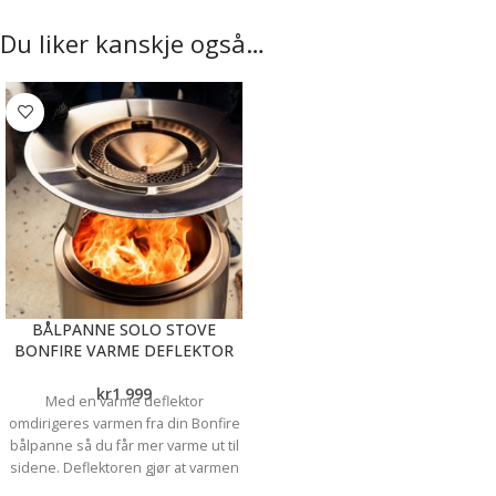
Du liker kanskje også…
BÅLPANNE SOLO STOVE
BONFIRE VARME DEFLEKTOR
kr
1 999
Med en varme deflektor
omdirigeres varmen fra din Bonfire
bålpanne så du får mer varme ut til
sidene. Deflektoren gjør at varmen
sprer seg i en større radius rundt