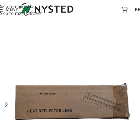
Skip to navigation
MENY
K
Skip to main content