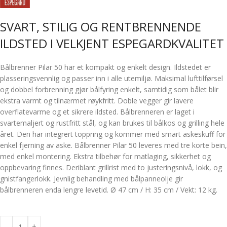
SVART, STILIG OG RENTBRENNENDE
ILDSTED I VELKJENT ESPEGARDKVALITET
Bålbrenner Pilar 50 har et kompakt og enkelt design. Ildstedet er
plasseringsvennlig og passer inn i alle utemiljø. Maksimal lufttilførsel
og dobbel forbrenning gjør bålfyring enkelt, samtidig som bålet blir
ekstra varmt og tilnærmet røykfritt. Doble vegger gir lavere
overflatevarme og et sikrere ildsted. Bålbrenneren er laget i
svartemaljert og rustfritt stål, og kan brukes til bålkos og grilling hele
året. Den har integrert toppring og kommer med smart askeskuff for
enkel fjerning av aske. Bålbrenner Pilar 50 leveres med tre korte bein,
med enkel montering. Ekstra tilbehør for matlaging, sikkerhet og
oppbevaring finnes. Deriblant grillrist med to justeringsnivå, lokk, og
gnistfangerlokk. Jevnlig behandling med bålpanneolje gir
bålbrenneren enda lengre levetid. Ø 47 cm / H: 35 cm / Vekt: 12 kg.