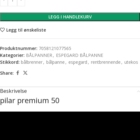
LEGG I HANDLEKURV
Legg til ønskeliste
Produktnummer:
7058121077565
Kategorier:
BÅLPANNER
,
ESPEGARD BÅLPANNE
Stikkord:
bålbrenner
,
bålpanne
,
espegard
,
rentbrennende
,
utekos
Share:
Beskrivelse
pilar premium 50