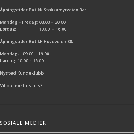
noensinne vil eie.
Størrelse
Høyde:
20cm Diameter: 13cm Vekt: 468
Åpningstider Butikk Stokkamyrveien 3a:
gram
Drivstoff:
Kvister, pinner,
kongler og annen biomasse. Ser du
Mandag – Fredag: 08.00 – 20.00
etter en kjele til din Titan? Sjekk
Lørdag: 10.00 – 16.00
ut
Solo Stove Pot 1800.
Åpningstider Butikk Hoveveien 80:
Mandag- : 09.00 – 19.00
Lørdag: 10.00 – 15.00
Nysted Kundeklubb
Vil du leie hos oss?
SOSIALE MEDIER