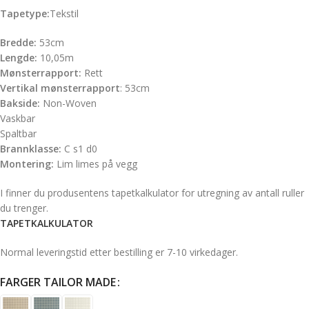
Tapetype:
Tekstil
Bredde:
53cm
Lengde:
10,05m
Mønsterrapport:
Rett
Vertikal mønsterrapport
: 53cm
Bakside:
Non-Woven
Vaskbar
Spaltbar
Brannklasse:
C s1 d0
Montering:
Lim limes på vegg
I finner du produsentens tapetkalkulator for utregning av antall ruller
du trenger.
TAPETKALKULATOR
Normal leveringstid etter bestilling er 7-10 virkedager.
FARGER TAILOR MADE