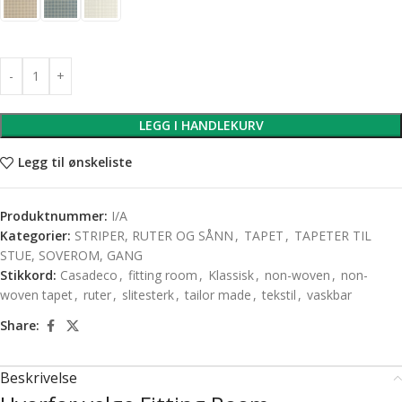
LEGG I HANDLEKURV
Legg til ønskeliste
Produktnummer:
I/A
Kategorier:
STRIPER, RUTER OG SÅNN
,
TAPET
,
TAPETER TIL
STUE, SOVEROM, GANG
Stikkord:
Casadeco
,
fitting room
,
Klassisk
,
non-woven
,
non-
woven tapet
,
ruter
,
slitesterk
,
tailor made
,
tekstil
,
vaskbar
Share:
Beskrivelse