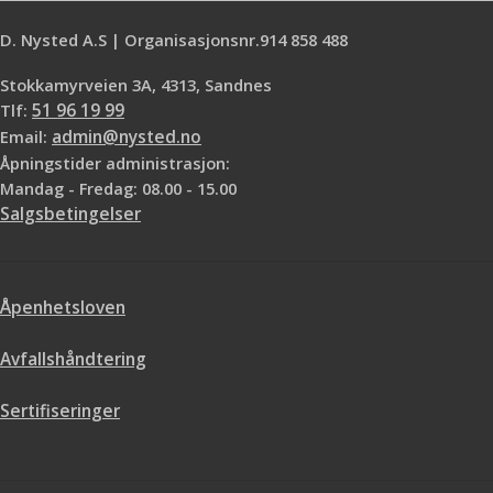
påføres på veggen eller baksiden
malingsopptak *Ergonomisk skaft
av tapetet. OBS! Limet må ikke
*Slipper ikke bust Bruksområde:
D. Nysted A.S | Organisasjonsnr.914 858 488
brukes til materialer som skal
Detaljer, Dør, Vegg, Vindu, Lister og
males. For Non-Woven materialer •
Karmer
Stokkamyrveien 3A, 4313, Sandnes
Enkel å påføre • Høy limstyrke
Tlf:
51 96 19 99
reduserer risikoen for krymping •
Email:
admin@nysted.no
Stabile bøtter laget av resirkulert
Åpningstider administrasjon:
plast • Godt miljøvalg, M1
Mandag - Fredag: 08.00 - 15.00
Salgsbetingelser
Åpenhetsloven
Avfallshåndtering
Sertifiseringer