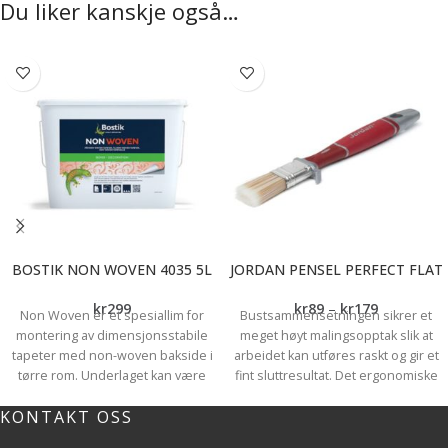
Du liker kanskje også…
BOSTIK NON WOVEN 4035 5L
JORDAN PENSEL PERFECT FLAT
kr
299
kr
89
–
kr
179
Non Woven er et spesiallim for
Bustsammensetningen sikrer et
montering av dimensjonsstabile
meget høyt malingsopptak slik at
tapeter med non-woven bakside i
arbeidet kan utføres raskt og gir et
tørre rom. Underlaget kan være
fint sluttresultat. Det ergonomiske
sugende som gips-, spon- og
skaftet gir deg flere
KONTAKT OSS
trefiberplater, betong eller puss
grepsalternativer og er behagelig å
eller tette malte underlag. Limet kan
jobbe med. *Fint resultat *Høyt