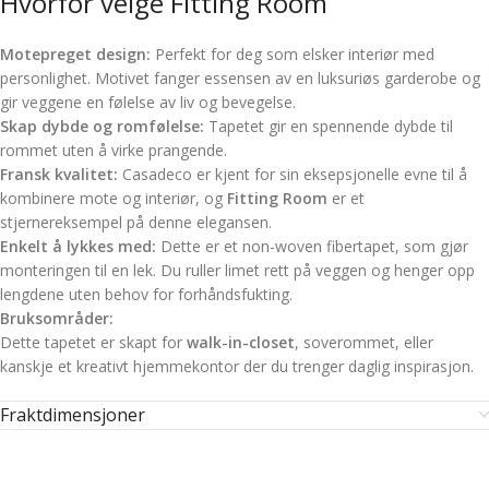
Hvorfor velge Fitting Room
Motepreget design:
Perfekt for deg som elsker interiør med
personlighet. Motivet fanger essensen av en luksuriøs garderobe og
gir veggene en følelse av liv og bevegelse.
Skap dybde og romfølelse:
Tapetet gir en spennende dybde til
rommet uten å virke prangende.
Fransk kvalitet:
Casadeco er kjent for sin eksepsjonelle evne til å
kombinere mote og interiør, og
Fitting Room
er et
stjernereksempel på denne elegansen.
Enkelt å lykkes med:
Dette er et non-woven fibertapet, som gjør
monteringen til en lek. Du ruller limet rett på veggen og henger opp
lengdene uten behov for forhåndsfukting.
Bruksområder:
Dette tapetet er skapt for
walk-in-closet
, soverommet, eller
kanskje et kreativt hjemmekontor der du trenger daglig inspirasjon.
Fraktdimensjoner