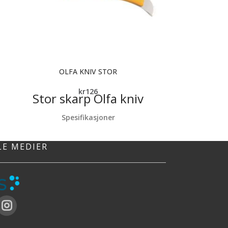
OLFA KNIV STOR
RULLESE
kr
126
Stor skarp Olfa kniv
Rullesett av enk
Spesifikasjoner
Ergonomisk grep
Allsidig og solid konstruksjon
LE MEDIER
Lang bladføring
t