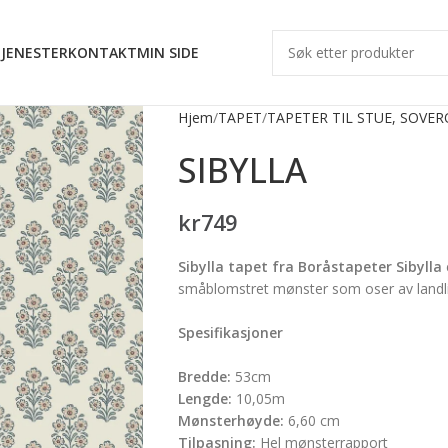
JENESTER
KONTAKT
MIN SIDE
Hjem
TAPET
TAPETER TIL STUE, SOVE
SIBYLLA
kr
749
Sibylla tapet fra Boråstapeter
Sibylla
småblomstret mønster som oser av landlig
Spesifikasjoner
Bredde:
53cm
Lengde:
10,05m
Mønsterhøyde:
6,60 cm
Tilpasning:
Hel mønsterrapport