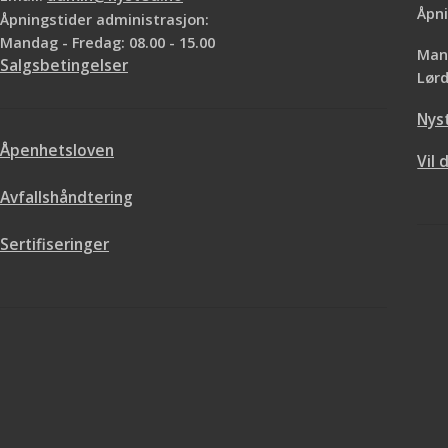
Åpni
f
Åpningstider administrasjon:
Rull
forsiktig
ove
Mandag - Fredag: 08.00 - 15.00
Mand
Jordan skjøterull
Salgsbetingelser
Lørd
sa
Tørk av eventuelt
Nys
fuktig sva
Åpenhetsloven
Vil 
Avfallshåndtering
Sertifiseringer