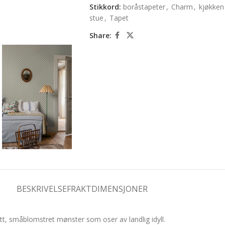
Stikkord:
boråstapeter
,
Charm
,
kjøkken
stue
,
Tapet
Share:
BESKRIVELSE
FRAKTDIMENSJONER
tt, småblomstret mønster som oser av landlig idyll.