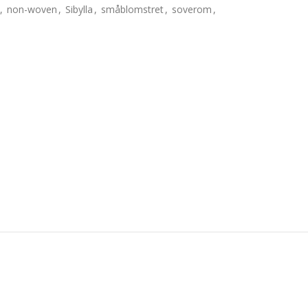
,
non-woven
,
Sibylla
,
småblomstret
,
soverom
,