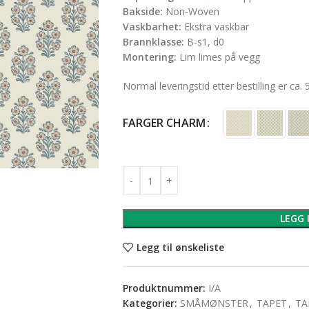
Bakside:
Non-Woven
Vaskbarhet:
Ekstra vaskbar
Brannklasse:
B-s1, d0
Montering:
Lim limes på vegg
Normal leveringstid etter bestilling er ca. 
FARGER CHARM
LEGG 
Legg til ønskeliste
Produktnummer:
I/A
Kategorier:
SMÅMØNSTER
,
TAPET
,
TA