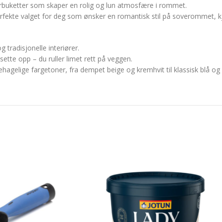
terbuketter som skaper en rolig og lun atmosfære i rommet.
 perfekte valget for deg som ønsker en romantisk stil på soverommet, k
radisjonelle interiører.
ette opp – du ruller limet rett på veggen.
behagelige fargetoner, fra dempet beige og kremhvit til klassisk blå 