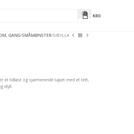
0
KR
0
ROM, GANG
SMÅMØNSTER
SIBYLLA
er et tidløst og sjarmerende tapet med et tett,
 idyll.