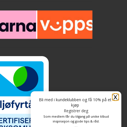
e
å
r
i
:
X
Bli med i kundeklubben og få 10% på et
kjøp
Registrer deg
Som medlem får du tilgang på unike tilbud
inspirasjon og gode tips & råd.