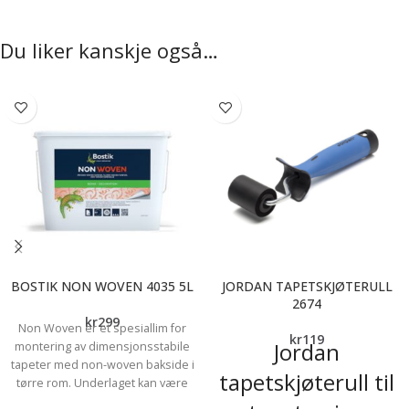
Du liker kanskje også…
BOSTIK NON WOVEN 4035 5L
JORDAN TAPETSKJØTERULL
2674
kr
299
Non Woven er et spesiallim for
kr
119
Jordan
montering av dimensjonsstabile
tapeter med non-woven bakside i
tapetskjøterull til
tørre rom. Underlaget kan være
sugende som gips-, spon- og