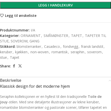
LEGG I HANDLEKURV
Legg til ønskeliste
Produktnummer:
I/A
Kategorier:
ORNAMENT
,
SMÅMØNSTER
,
TAPET
,
TAPETER TIL
STUE, SOVEROM, GANG
Stikkord:
blomsterranker
,
Casadeco
,
fondvegg
,
fransk landstil
,
keruber
,
kjøkken
,
non-woven
,
romantisk
,
seraphin
,
soverom
,
stue
,
Tapet
Share:
Beskrivelse
Klassisk design for det moderne hjem
Seraphin-kolleksjonen er en hyllest til den tradisjonelle
Toile de
Jouy
-stilen. Med sine detaljerte illustrasjoner av lekne keruber,
romantiske blomsterranker og pastorale scener, tilfører tapetet en