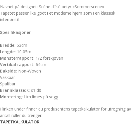
Navnet på designet: Scène d’été betyr «Sommerscene»
Tapetet passer like godt i et moderne hjem som i en klassisk
interiørstil.
Spesifikasjoner
Bredde:
53cm
Lengde:
10,05m
Mønsterrapport:
1/2 forskjøven
Vertikal rapport:
64cm
Bakside:
Non-Woven
Vaskbar
Spaltbar
Brannklasse:
C s1 d0
Montering:
Lim limes på vegg
I linken under finner du produsentens tapetkalkulator for utregning av
antall ruller du trenger.
TAPETKALKULATOR