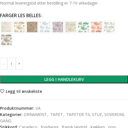
Normal leveringstid etter bestilling er 7-10 virkedager.
FARGER LES BELLES
LEGG I HANDLEKURV
Legg til ønskeliste
Produktnummer:
I/A
Kategorier:
ORNAMENT
,
TAPET
,
TAPETER TIL STUE, SOVEROM,
GANG
Stikkord:
Casadeco
,
fondvegg
,
fransk landstil
,
kjøkken
,
non-