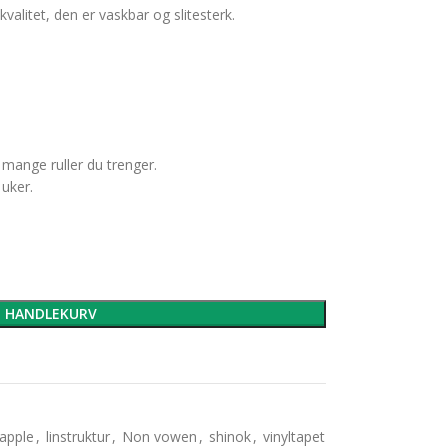
valitet, den er vaskbar og slitesterk.
 mange ruller du trenger.
 uker.
I HANDLEKURV
apple
,
linstruktur
,
Non vowen
,
shinok
,
vinyltapet