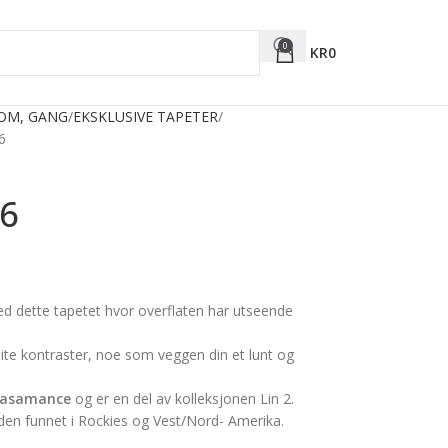
0
KR
0
ROM, GANG
EKSKLUSIVE TAPETER
6
6
ed dette tapetet hvor overflaten har utseende
lite kontraster, noe som veggen din et lunt og
asamance
og er en del av kolleksjonen Lin 2.
nden funnet i Rockies og Vest/Nord- Amerika.