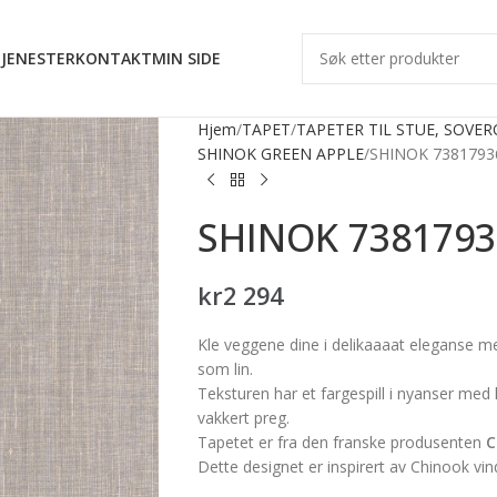
JENESTER
KONTAKT
MIN SIDE
Hjem
TAPET
TAPETER TIL STUE, SOVE
SHINOK GREEN APPLE
SHINOK 7381793
SHINOK 7381793
kr
2 294
Kle veggene dine i delikaaaat eleganse m
som lin.
Teksturen har et fargespill i nyanser med 
vakkert preg.
Tapetet er fra den franske produsenten
C
Dette designet er inspirert av Chinook vi