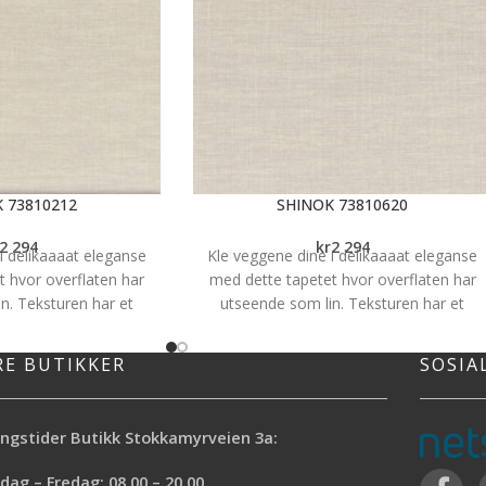
 73810212
SHINOK 73810620
2 294
kr
2 294
i delikaaaat eleganse
Kle veggene dine i delikaaaat eleganse
t hvor overflaten har
med dette tapetet hvor overflaten har
n. Teksturen har et
utseende som lin. Teksturen har et
er med lite kontraster,
fargespill i nyanser med lite kontraster,
in et lunt og vakkert
noe som veggen din et lunt og vakkert
RE BUTIKKER
SOSIA
er fra den franske
preg. Tapetet er fra den franske
amance
og er en del av
produsenten
Casamance
og er en del a
 2. Dette designet er
kolleksjonen Lin 2. Dette designet er
ngstider Butikk Stokkamyrveien 3a:
nook vinden funnet i
inspirert av Chinook vinden funnet i
rd- Amerika. Shinok er
Rockies og Vest/Nord- Amerika. Shinok e
ag – Fredag: 08.00 – 20.00