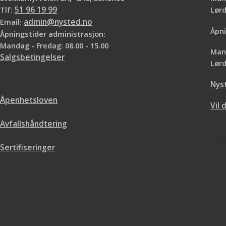
en vinyltapet med 
Tlf:
51 96 19 99
Lø
den er vaskbar og sl
Email:
admin@nysted.no
rom bortsett fra v
Åpni
Åpningstider administrasjon:
10.05 Mønsterrappo
Mandag - Fredag: 08.00 - 15.00
- wowen Vi hjel
Mand
Salgsbetingelser
regne ut hvor man
Lørd
Normal leveringstid 
Nys
Åpenhetsloven
Vil 
Avfallshåndtering
Sertifiseringer