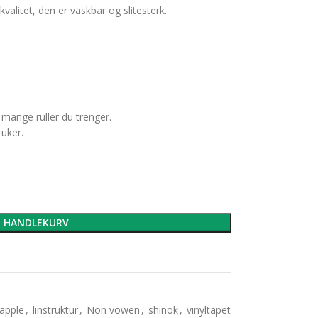
valitet, den er vaskbar og slitesterk.
 mange ruller du trenger.
 uker.
I HANDLEKURV
apple
,
linstruktur
,
Non vowen
,
shinok
,
vinyltapet