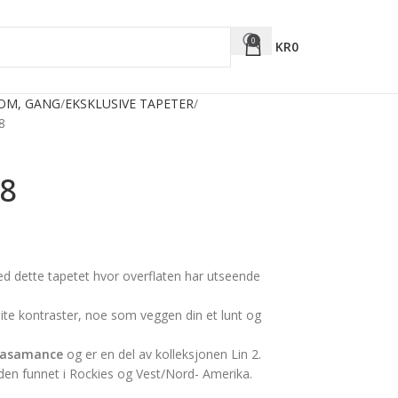
0
KR
0
ROM, GANG
EKSKLUSIVE TAPETER
8
8
ed dette tapetet hvor overflaten har utseende
lite kontraster, noe som veggen din et lunt og
asamance
og er en del av kolleksjonen Lin 2.
nden funnet i Rockies og Vest/Nord- Amerika.