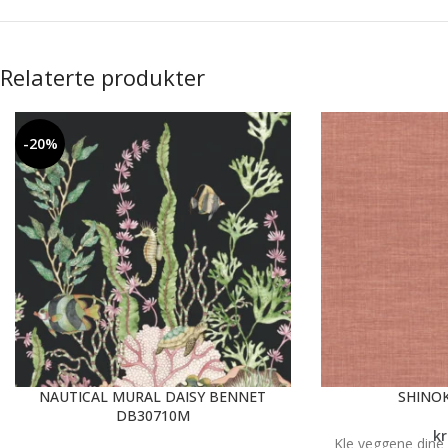
Relaterte produkter
-20%
NAUTICAL MURAL DAISY BENNET
SHINOK
DB30710M
kr
Kle veggene dine 