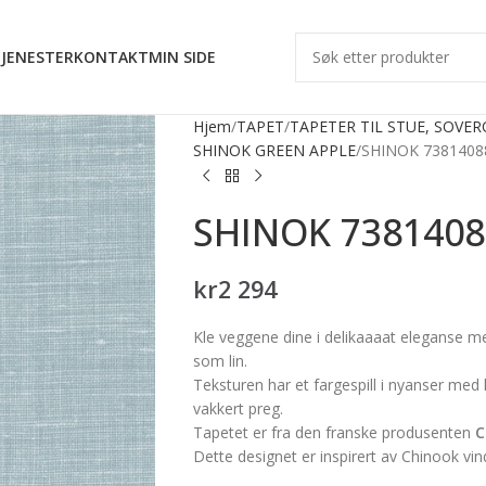
JENESTER
KONTAKT
MIN SIDE
Hjem
TAPET
TAPETER TIL STUE, SOVE
SHINOK GREEN APPLE
SHINOK 7381408
SHINOK 7381408
kr
2 294
Kle veggene dine i delikaaaat eleganse m
som lin.
Teksturen har et fargespill i nyanser med 
vakkert preg.
Tapetet er fra den franske produsenten
C
Dette designet er inspirert av Chinook vi