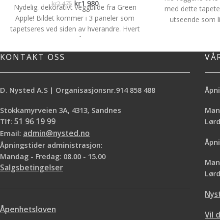
kr
1 980
kr
2 475
Nydelig. dekorativt veggbilde fra Green
med dette tapete
Apple! Bildet kommer i 3 paneler som
utseende som li
tapetseres ved siden av hverandre. Hvert
fargespill i nyans
panel har en bredde på 68,3cm Pris er for
noe som veggen d
hele bildet som har en totalbredde på
preg. Tapetet 
KONTAKT OSS
VÅ
2,05m og høyde 3,05m
Kvalitet:
Non -
produsenten
Cas
Woven
Total bredde:
2,05m
Høyde:
kolleksjonen Lin
3,05m
Antall paneler
: 3stk Lim limes på
inspirert av Chi
D. Nysted A.S | Organisasjonsnr.914 858 488
Åpni
veggen.
Rockies og Vest/No
en vinyltapet med 
Stokkamyrveien 3A, 4313, Sandnes
Mand
den er vaskbar og sl
Tlf:
51 96 19 99
Lø
rom bortsett fra v
Email:
admin@nysted.no
10.05m Mønsterra
Åpni
Åpningstider administrasjon:
Non - wowen Vi hje
Mandag - Fredag: 08.00 - 15.00
regne ut hvor man
Mand
Salgsbetingelser
Normal leveringstid 
Lørd
Nys
Åpenhetsloven
Vil 