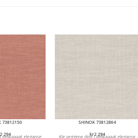
 73812150
SHINOK 73812864
2 294
kr
2 294
i delikaaaat eleganse
Kle veggene dine i delikaaaat eleganse