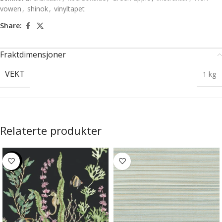
vowen
,
shinok
,
vinyltapet
Share:
Fraktdimensjoner
VEKT
1 kg
Relaterte produkter
-20%