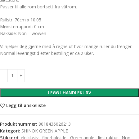
Passer til alle rom bortsett fra våtrom.
Rullstr. 70cm x 10.05
Mønsterrapport: 0 cm
Bakside: Non – wowen
Vi hjelper deg gjerne med å regne ut hvor mange ruller du trenger.
Normal leveringstid etter bestilling er ca.2 uker.
LEGG I HANDLEKURV
Legg til ønskeliste
Produktnummer:
8018436026213
Kategori:
SHINOK GREEN APPLE
Stikkord:
eksklusiv
,
fiberbakside
,
Green apple
,
linstruktur
,
Non