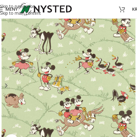
Skip to navigation
MENY
K
Skip to main content