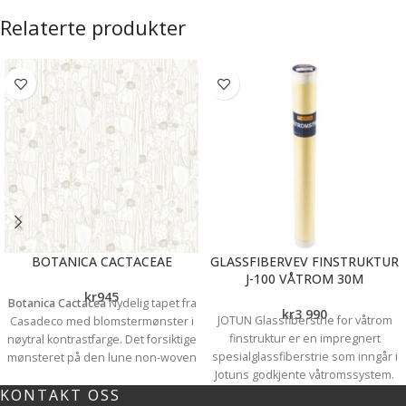
Relaterte produkter
BOTANICA CACTACEAE
GLASSFIBERVEV FINSTRUKTUR
J-100 VÅTROM 30M
kr
945
Botanica Cactacea
Nydelig tapet fra
kr
3 990
JOTUN Glassfiberstrie for våtrom
Casadeco med blomstermønster i
finstruktur er en impregnert
nøytral kontrastfarge. Det forsiktige
spesialglassfiberstrie som inngår i
mønsteret på den lune non-woven
Jotuns godkjente våtromssystem.
overflaten gir et fint liv til veggene.
KONTAKT OSS
Produktet har gode armerende
Tapettype: Non wowen Rullbredde: