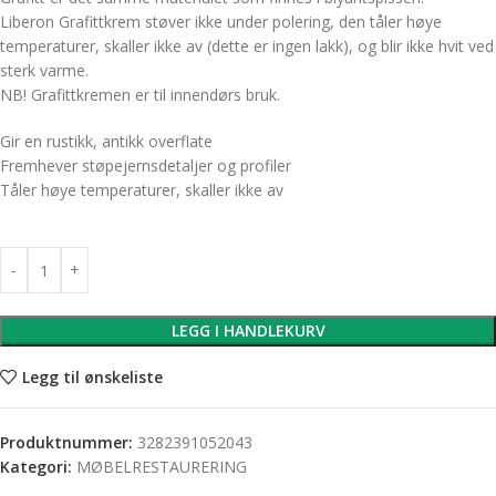
Liberon Grafittkrem støver ikke under polering, den tåler høye
temperaturer, skaller ikke av (dette er ingen lakk), og blir ikke hvit ved
sterk varme.
NB! Grafittkremen er til innendørs bruk.
Gir en rustikk, antikk overflate
Fremhever støpejernsdetaljer og profiler
Tåler høye temperaturer, skaller ikke av
LEGG I HANDLEKURV
Legg til ønskeliste
Produktnummer:
3282391052043
Kategori:
MØBELRESTAURERING