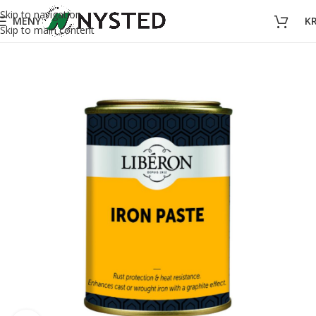
Skip to navigation
MENY
K
Skip to main content