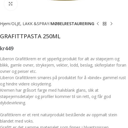
Forstørr bilde
Hjem
OLJE, LAKK &SPRAY
MØBELRESTAURERING
GRAFITTPASTA 250ML
kr
449
Liberon Grafittkrem er et ypperlig produkt for alt av støpejern og
blikk, gamle ovner, strykejern, vekter, lodd, beslag, skiferplater foran
ovner og peiser etc.
Liberon Grafittkrem smøres på produktet for å «binde» gammel rust
og hindre videre oksydering.
Kremen har gråsort farge med halvblank glans, slik at
støpejernsdetaljer og profiler kommer til sin rett, og får god
dybdevirkning.
Grafittkrem er et rent naturprodukt bestående av oppmalt stein
blandet med voks.
Grafitt er det samme materialet som finnes i blyantspissen.