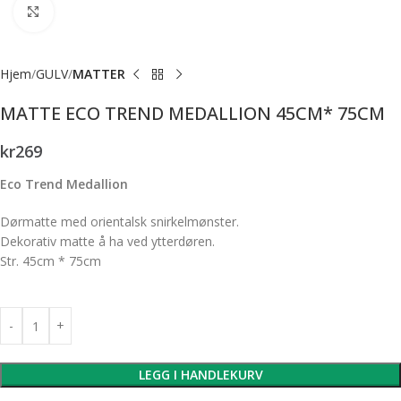
Forstørr bilde
Hjem
GULV
MATTER
MATTE ECO TREND MEDALLION 45CM* 75CM
kr
269
Eco Trend Medallion
Dørmatte med orientalsk snirkelmønster.
Dekorativ matte å ha ved ytterdøren.
Str. 45cm * 75cm
LEGG I HANDLEKURV