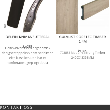
DELFIN-KNIV M/FUTTERAL
GULVLIST CORETEC TIMBER
2,4M
kr
699
Delfinkniven er en ergonomisk
kr
389
703853 Modern Skirting Timber
designet teppekniv som har blitt en
2400X13X58MM
ekte klassiker. Den har et
komfortabelt grep og robust
konstruksjon med et stabilt blad for
perfekte innsatser. Med sin
holdbare aluminiumskonstruksjon
og buede form er den ekstremt
holdbar og behagelig å bruke.
Kniven leveres med en plastkoffert.
Brukes primært til tepper,
gipsplater, papp og linoleum, men
KONTAKT OSS
kan også kuttes i andre