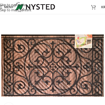
Skip to navigation
MENY
K
Skip to main content