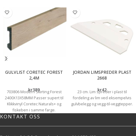
GULVLIST CORETEC FOREST
JORDAN LIMSPREDER PLAST
2,4M
2668
kr
389
kr
42
703806 Modern Skirting Forest
23 cm. Lim spreder i plast til
2400X13X58MM Passer supert til
fordeling av lim ved eksempelvis
Klikkvinyl Coretec Naturals+ og
gulvbelegg og vegg-til-veggtepper.
fiskeben i samme farge.
KONTAKT OSS