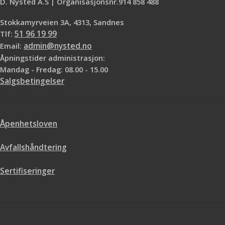
D. Nysted A.S | Organisasjonsnr.914 858 488
Stokkamyrveien 3A, 4313, Sandnes
Tlf:
51 96 19 99
Email:
admin@nysted.no
Åpningstider administrasjon:
Mandag - Fredag: 08.00 - 15.00
Salgsbetingelser
Åpenhetsloven
Avfallshåndtering
Sertifiseringer