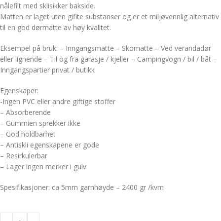
nålefilt med sklisikker bakside.
Matten er laget uten gifite substanser og er et miljøvennlig alternativ
til en god dørmatte av høy kvalitet.
Eksempel på bruk: – Inngangsmatte – Skomatte – Ved verandadør
eller lignende – Til og fra garasje / kjeller – Campingvogn / bil / båt –
Inngangspartier privat / butikk
Egenskaper:
-Ingen PVC eller andre giftige stoffer
– Absorberende
– Gummien sprekker ikke
– God holdbarhet
– Antiskli egenskapene er gode
– Resirkulerbar
– Lager ingen merker i gulv
Spesifikasjoner: ca 5mm garnhøyde – 2400 gr /kvm