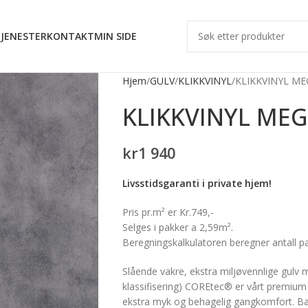
JENESTER
KONTAKT
MIN SIDE
Hjem
GULV
KLIKKVINYL
KLIKKVINYL M
KLIKKVINYL ME
kr
1 940
Livsstidsgaranti i private hjem!
Pris pr.m² er Kr.749,-
Selges i pakker a 2,59m².
Beregningskalkulatoren beregner antall p
Slående vakre, ekstra miljøvennlige gulv m
klassifisering) COREtec® er vårt premium 
ekstra myk og behagelig gangkomfort. Bak