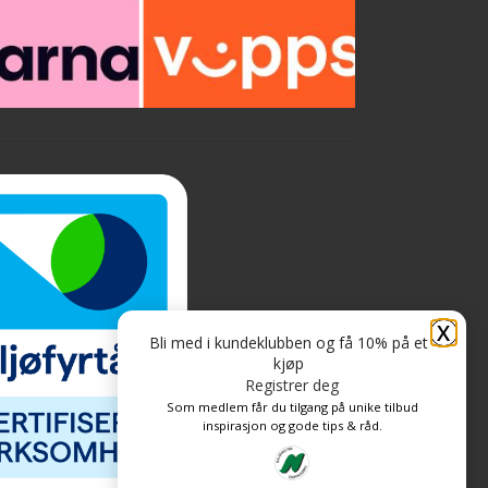
bare noen av egenskapene som gjør
COREtec® til et etterspurt produkt.
Naturals® serien byr på noen av de aller
n
flotteste dekorene på markedet og har en
ekstra matt og strukturert overflate .
l
Dette produktet er ikke lagervare. Normal
levering etter bestilling er ca.1 uke
X
Bli med i kundeklubben og få 10% på et
kjøp
Registrer deg
Som medlem får du tilgang på unike tilbud
inspirasjon og gode tips & råd.