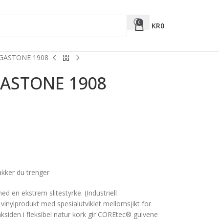
0
KR
0
EGASTONE 1908
GASTONE 1908
akker du trenger
ed en ekstrem slitestyrke. (Industriell
vinylprodukt med spesialutviklet mellomsjikt for
siden i fleksibel natur kork gir COREtec® gulvene