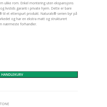
om ulike rom. Enkel montering uten ekspansjons
g livstids garanti i private hjem. Dette er bare
l et etterspurt produkt. Naturals® serien byr på
rkedet og har en ekstra matt og strukturert
om nærmeste forhandler.
I HANDLEKURV
TONE