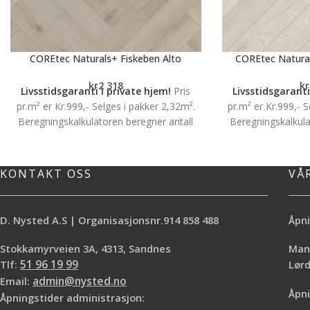
COREtec Naturals+ Fiskeben Alto
COREtec Natural
kr
2 318
kr
Livsstidsgaranti i private hjem!
Pris
Livsstidsgaranti
pr.m² er Kr.999,- Selges i pakker 2,32m².
pr.m² er Kr.999,- 
Beregningskalkulatoren beregner antall
Beregningskalkula
pakker du trenger
pakker
Slående vakre, ekstra miljøvennlige gulv
Slående vakre, eks
med en ekstrem slitestyrke. (Industriell
med en ekstrem sli
KONTAKT OSS
VÅ
klassifisering) COREtec® er vårt premium
klassifisering) CO
vinylprodukt med spesialutviklet
vinylprodukt m
mellomsjikt for ekstra myk og behagelig
mellomsjikt for e
D. Nysted A.S | Organisasjonsnr.914 858 488
Åpni
gangkomfort. Baksiden i fleksibel natur
gangkomfort. Baks
kork gir COREtec® gulvene en ekstra god
kork gir COREtec® 
Stokkamyrveien 3A, 4313, Sandnes
Mand
lyddemping både i og mellom ulike rom.
lyddemping både i
Tlf:
51 96 19 99
Lø
Enkel montering uten ekspansjons fuge
Enkel montering u
Email:
admin@nysted.no
på gulv inntil 400 m2. 100% vanntett og
på gulv inntil 40
Åpni
Åpningstider administrasjon:
livstids garanti i private hjem. Dette er
livstids garanti i