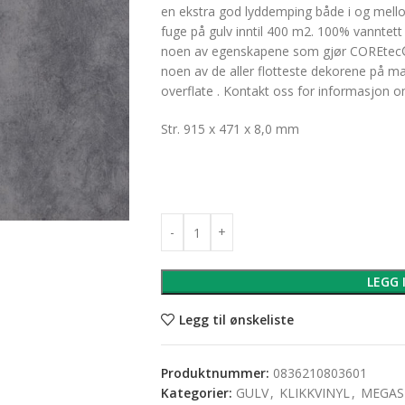
en ekstra god lyddemping både i og mell
fuge på gulv inntil 400 m2. 100% vanntett o
noen av egenskapene som gjør COREtec® ti
noen av de aller flotteste dekorene på ma
overflate . Kontakt oss for informasjon 
Str. 915 x 471 x 8,0 mm
LEGG 
Legg til ønskeliste
Produktnummer:
0836210803601
Kategorier:
GULV
,
KLIKKVINYL
,
MEGAS