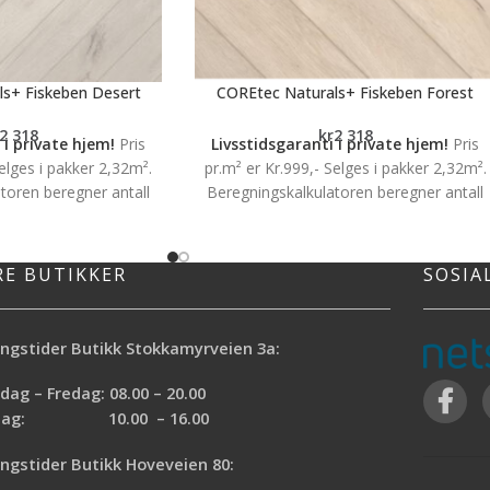
s+ Fiskeben Desert
COREtec Naturals+ Fiskeben Forest
2 318
kr
2 318
 i private hjem!
Pris
Livsstidsgaranti i private hjem!
Pris
Selges i pakker 2,32m².
pr.m² er Kr.999,- Selges i pakker 2,32m².
toren beregner antall
Beregningskalkulatoren beregner antall
 du trenger
pakker du trenger
tra miljøvennlige gulv
Slående vakre, ekstra miljøvennlige gulv
testyrke. (Industriell
med en ekstrem slitestyrke. (Industriell
RE BUTIKKER
SOSIA
REtec® er vårt premium
klassifisering) COREtec® er vårt premiu
ed spesialutviklet
vinylprodukt med spesialutviklet
kstra myk og behagelig
mellomsjikt for ekstra myk og behagelig
ngstider Butikk Stokkamyrveien 3a:
iden i fleksibel natur
gangkomfort. Baksiden i fleksibel natur
gulvene en ekstra god
kork gir COREtec® gulvene en ekstra go
ag – Fredag: 08.00 – 20.00
 og mellom ulike rom.
lyddemping både i og mellom ulike rom.
rdag: 10.00 – 16.00
ten ekspansjons fuge
Enkel montering uten ekspansjons fuge
0 m2. 100% vanntett og
på gulv inntil 400 m2. 100% vanntett og
ngstider Butikk Hoveveien 80:
 private hjem. Dette er
livstids garanti i private hjem. Dette er