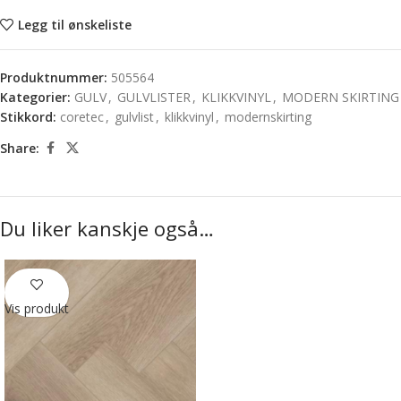
Legg til ønskeliste
Produktnummer:
505564
Kategorier:
GULV
,
GULVLISTER
,
KLIKKVINYL
,
MODERN SKIRTING
Stikkord:
coretec
,
gulvlist
,
klikkvinyl
,
modernskirting
Share:
Du liker kanskje også…
Vis produkt