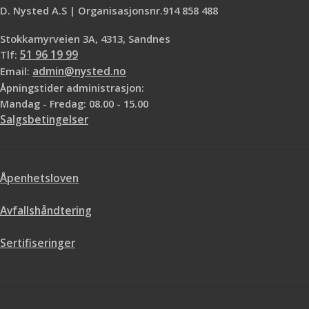
og livstids garanti i private hjem.
D. Nysted A.S | Organisasjonsnr.914 858 488
Dette er bare noen av
egenskapene som gjør COREtec®
Stokkamyrveien 3A, 4313, Sandnes
til et etterspurt produkt. Naturals®
Tlf:
51 96 19 99
serien byr på noen av de aller
Email:
admin@nysted.no
flotteste dekorene på markedet og
har en ekstra matt og strukturert
Åpningstider administrasjon:
overflate . Dette produktet er ikke
Mandag - Fredag: 08.00 - 15.00
lagervare. Normal levering etter
Salgsbetingelser
bestilling er ca.1 uke
Åpenhetsloven
Avfallshåndtering
Sertifiseringer