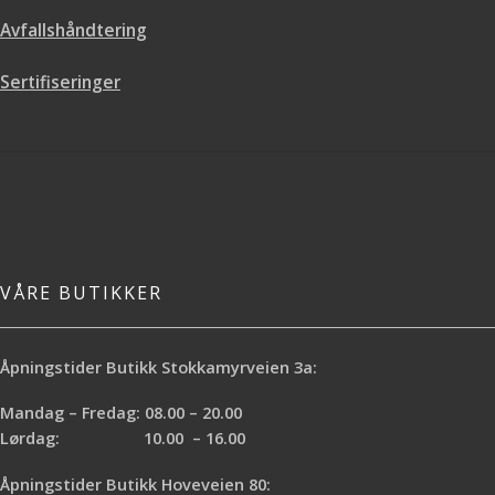
Lagringsbestandighet:
12 måneder
Avfallshåndtering
ved +10 til +20°C. Beskyttes mot
frost.
Sertifiseringer
VÅRE BUTIKKER
Åpningstider Butikk Stokkamyrveien 3a:
Mandag – Fredag: 08.00 – 20.00
Lørdag: 10.00 – 16.00
Åpningstider Butikk Hoveveien 80: