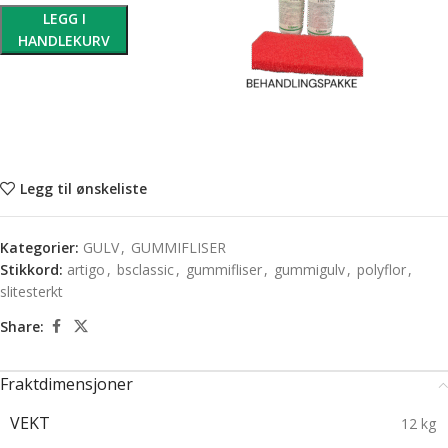
LEGG I
HANDLEKURV
Legg til ønskeliste
Kategorier:
GULV
,
GUMMIFLISER
Stikkord:
artigo
,
bsclassic
,
gummifliser
,
gummigulv
,
polyflor
,
slitesterkt
Share:
Fraktdimensjoner
VEKT
12 kg