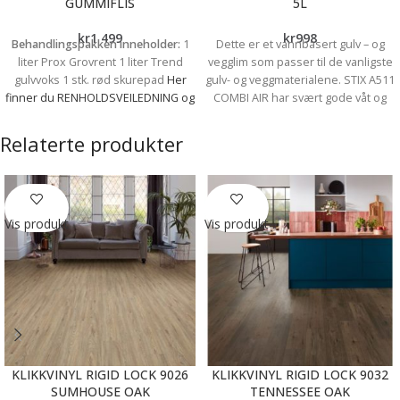
GUMMIFLIS
5L
kr
1 499
kr
998
Behandlingspakken inneholder:
1
Dette er et vannbasert gulv – og
liter Prox Grovrent 1 liter Trend
vegglim som passer til de vanligste
gulvvoks 1 stk. rød skurepad
Her
gulv- og veggmaterialene. STIX A511
finner du RENHOLDSVEILEDNING og
COMBI AIR har svært gode våt og
informasjon om hvordan du bruker
klebeegenskaper med kraftig
produktene.
monteringshugg og rask styrke.
Relaterte produkter
Bruksområder:
Til liming av gulv- og
veggmaterialer i både tørre og våte
rom innendørs. Tilpasset
næringsbygg samt private boliger.
Vis produkt
Vis produkt
Egnet for gulvvarme og består test
for rullende kontorstol.
Underlag:
Underlaget må være rent, plant,
sterkt og fritt for støv, smuss,
limrester og gammel maling.
Anbefalte materialer:
* Myke
vinylbelegg ( med eller uten
bakside) * PVC-frie/klorfrie belegg *
Gummi( opptil 3,5mm) * Linoleum
KLIKKVINYL RIGID LOCK 9026
KLIKKVINYL RIGID LOCK 9032
med plastbakside * Tekstiltepper
SUMHOUSE OAK
TENNESSEE OAK