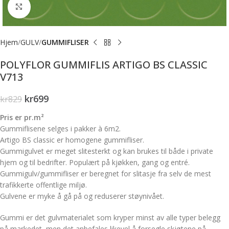
Forstørr bilde
Hjem
GULV
GUMMIFLISER
POLYFLOR GUMMIFLIS ARTIGO BS CLASSIC
V713
kr
699
kr
829
Pris er pr.m²
Gummiflisene selges i pakker à 6m2.
Artigo BS classic er homogene gummifliser.
Gummigulvet er meget slitesterkt og kan brukes til både i private
hjem og til bedrifter. Populært på kjøkken, gang og entré.
Gummigulv/gummifliser er beregnet for slitasje fra selv de mest
trafikkerte offentlige miljø.
Gulvene er myke å gå på og reduserer støynivået.
Gummi er det gulvmaterialet som kryper minst av alle typer belegg
på markedet, men det anbefales likevel å forsegle skjøtene på