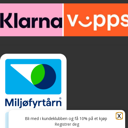
X
Bli med i kundeklubben og få 10% på et kjøp
Registrer deg