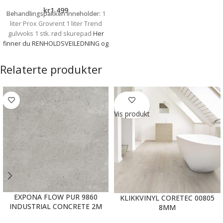
kr
1 499
Behandlingspakken inneholder:
1
liter Prox Grovrent 1 liter Trend
gulvvoks 1 stk. rød skurepad
Her
finner du RENHOLDSVEILEDNING og
informasjon om hvordan du bruker
produktene.
Relaterte produkter
Vis produkt
EXPONA FLOW PUR 9860
KLIKKVINYL CORETEC 00805
INDUSTRIAL CONCRETE 2M
8MM