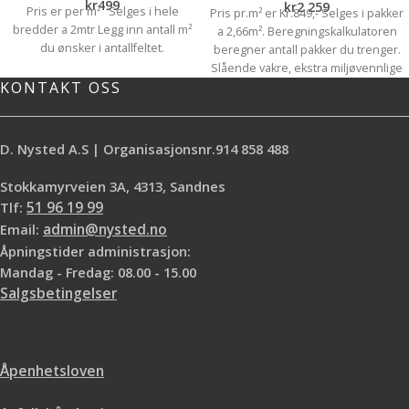
kr
499
kr
2 259
Pris er per m² Selges i hele
Pris pr.m² er Kr.849,- Selges i pakker
bredder a 2mtr Legg inn antall m²
a 2,66m². Beregningskalkulatoren
du ønsker i antallfeltet.
beregner antall pakker du trenger.
Slående vakre, ekstra miljøvennlige
KONTAKT OSS
gulv med en ekstrem slitestyrke.
(Industriell klassifisering)
COREtec® er vårt premium
vinylprodukt med spesialutviklet
D. Nysted A.S | Organisasjonsnr.914 858 488
mellomsjikt for ekstra myk og
behagelig gangkomfort. Baksiden i
Stokkamyrveien 3A, 4313, Sandnes
fleksibel natur kork gir COREtec®
Tlf:
51 96 19 99
gulvene en ekstra god lyddemping
Email:
admin@nysted.no
både i og mellom ulike rom. Enkel
Åpningstider administrasjon:
montering uten ekspansjons fuge
på gulv inntil 400 m2. 100% vanntett
Mandag - Fredag: 08.00 - 15.00
og livstids garanti i private hjem.
Salgsbetingelser
Dette er bare noen av
egenskapene som gjør COREtec®
til et etterspurt produkt. Naturals®
serien byr på noen av de aller
Åpenhetsloven
flotteste dekorene på markedet og
har en ekstra matt og strukturert