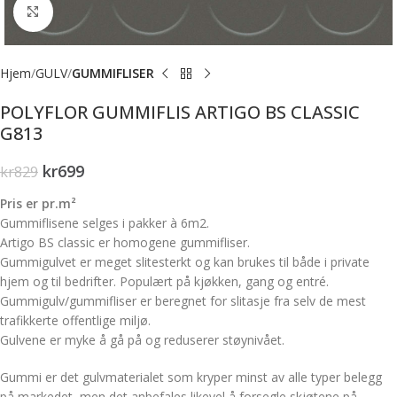
Forstørr bilde
Hjem
GULV
GUMMIFLISER
POLYFLOR GUMMIFLIS ARTIGO BS CLASSIC
G813
kr
699
kr
829
Pris er pr.m²
Gummiflisene selges i pakker à 6m2.
Artigo BS classic er homogene gummifliser.
Gummigulvet er meget slitesterkt og kan brukes til både i private
hjem og til bedrifter. Populært på kjøkken, gang og entré.
Gummigulv/gummifliser er beregnet for slitasje fra selv de mest
trafikkerte offentlige miljø.
Gulvene er myke å gå på og reduserer støynivået.
Gummi er det gulvmaterialet som kryper minst av alle typer belegg
på markedet, men det anbefales likevel å forsegle skjøtene på