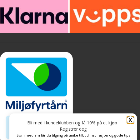
X
Bli med i kundeklubben og få 10% på et kjøp
Registrer deg
Som medlem får du tilgang på unike tilbud inspirasjon og gode tips