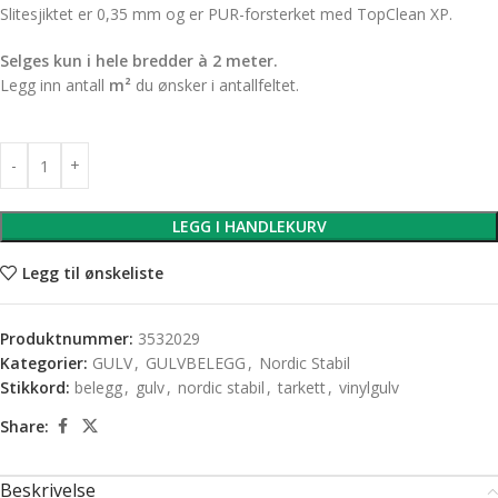
Slitesjiktet er 0,35 mm og er PUR-forsterket med TopClean XP.
Selges kun i hele bredder à 2 meter.
Legg inn antall
m²
du ønsker i antallfeltet.
LEGG I HANDLEKURV
Legg til ønskeliste
Produktnummer:
3532029
Kategorier:
GULV
,
GULVBELEGG
,
Nordic Stabil
Stikkord:
belegg
,
gulv
,
nordic stabil
,
tarkett
,
vinylgulv
Share:
Beskrivelse