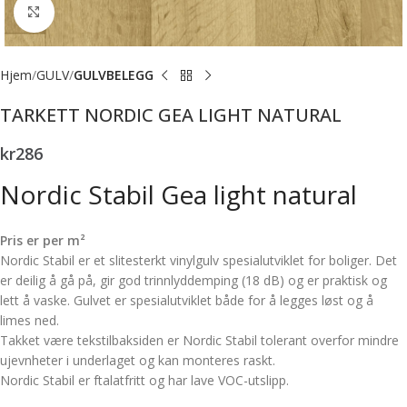
Forstørr bilde
Hjem
GULV
GULVBELEGG
TARKETT NORDIC GEA LIGHT NATURAL
kr
286
Nordic Stabil Gea light natural
Pris er per m²
Nordic Stabil er et slitesterkt vinylgulv spesialutviklet for boliger. Det
er deilig å gå på, gir god trinnlyddemping (18 dB) og er praktisk og
lett å vaske. Gulvet er spesialutviklet både for å legges løst og å
limes ned.
Takket være tekstilbaksiden er Nordic Stabil tolerant overfor mindre
ujevnheter i underlaget og kan monteres raskt.
Nordic Stabil er ftalatfritt og har lave VOC-utslipp.