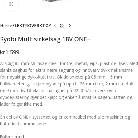
Forstørr bilde
Hjem
ELEKTROVERKTØY
Ryobi Multisirkelsag 18V ONE+
kr
1 599
Allsidig 85 mm Multisag ideell for tre, metall, gips, plast og fliser. Med
slankt saghus for ektra nære sagning og innovativ dykkmekanisme
for nøyaktige dykk-kutt i tre. Bladdiameter på 85 mm, 15 mm
hulldiameter, gir skjæredybde på opp til 26 mm i tre, 2 mm i metall
og 9 mm flis. Ubelastet hastighet på 4250 o/min verktøyfri
dybdejustering gjør det kjapt og enkelt å innstille sagen. Batteri og
lader følger ikke med.
En del av ONE+ systemet og er kompatibel med alle maskiner og
batterier i samme serie.
Følger med