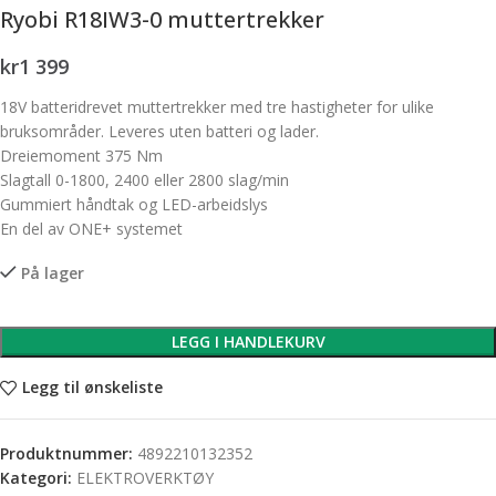
Ryobi R18IW3-0 muttertrekker
kr
1 399
18V batteridrevet muttertrekker med tre hastigheter for ulike
bruksområder. Leveres uten batteri og lader.
Dreiemoment 375 Nm
Slagtall 0-1800, 2400 eller 2800 slag/min
Gummiert håndtak og LED-arbeidslys
En del av ONE+ systemet
På lager
LEGG I HANDLEKURV
Legg til ønskeliste
Produktnummer:
4892210132352
Kategori:
ELEKTROVERKTØY