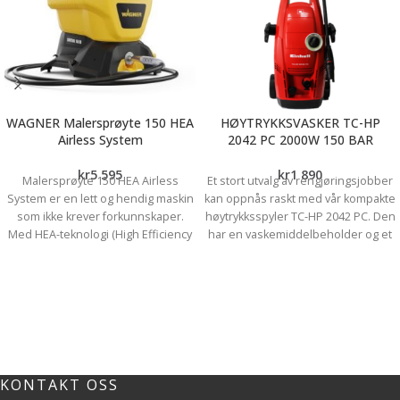
WAGNER Malersprøyte 150 HEA
HØYTRYKKSVASKER TC-HP
Airless System
2042 PC 2000W 150 BAR
kr
5 595
kr
1 890
Malersprøyte 150 HEA Airless
Et stort utvalg av rengjøringsjobber
System er en lett og hendig maskin
kan oppnås raskt med vår kompakte
som ikke krever forkunnskaper.
høytrykksspyler TC-HP 2042 PC. Den
Med HEA-teknologi (High Efficiency
har en vaskemiddelbeholder og et
Airless) har den redusert
sentralt håndtak. Fordi den er lett,
sprøytetrykk for maksimal kontroll,
gir den maksimal mobilitet og enkel
lengre levetid og opp til 55 %
transport. Med et maksimalt trykk på
mindre sprøytetåke. Sprøyten
150 bar, produserer denne
egner seg til større og mindre
rengjøringsenheten en stråle som
oppgaver i hjemmet, er allsidig og
kan fjerne selv den mest
kan brukes til tak- og veggmaling,
vedvarende smuss. De forskjellige
olje og beis. Det medfølger 7,5
dysene og høytrykksdelene kan
KONTAKT OSS
meter slange, sprøytehåndtak og 2
endres ved hjelp av det modulære