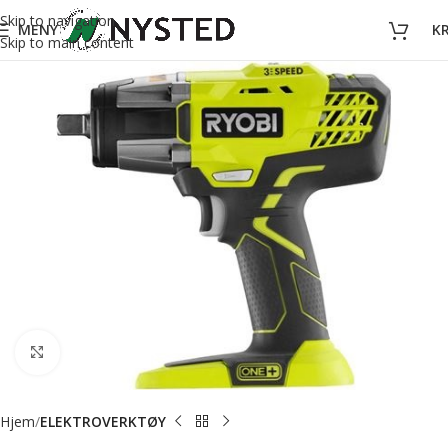
Skip to navigation
MENY
K
Skip to main content
Forstørr bilde
Hjem
ELEKTROVERKTØY