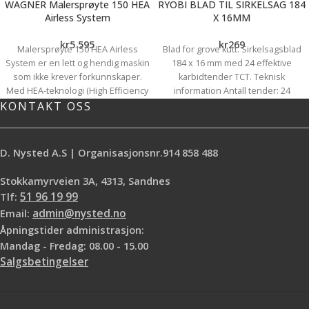
WAGNER Malersprøyte 150 HEA
RYOBI BLAD TIL SIRKELSAG 184
Airless System
X 16MM
kr
5 595
kr
269
Malersprøyte 150 HEA Airless
Blad for grove kutt. Sirkelsagsblad
System er en lett og hendig maskin
184 x 16 mm med 24 effektive
som ikke krever forkunnskaper.
karbidtender TCT. Teknisk
Med HEA-teknologi (High Efficiency
information Antall tender: 24
KONTAKT OSS
Airless) har den redusert
karbidtender Huldiameter: 16 mm
sprøytetrykk for maksimal kontroll,
lengre levetid og opp til 55 %
mindre sprøytetåke. Sprøyten
D. Nysted A.S | Organisasjonsnr.914 858 488
egner seg til større og mindre
oppgaver i hjemmet, er allsidig og
Stokkamyrveien 3A, 4313, Sandnes
kan brukes til tak- og veggmaling,
Tlf:
51 96 19 99
olje og beis. Det medfølger 7,5
Email:
admin@nysted.no
meter slange, sprøytehåndtak og 2
Åpningstider administrasjon:
dyser. Maksimalt trykk: 110 bar.
Effekt: 350W. 0,9 l/min.
Normal
Mandag - Fredag: 08.00 - 15.00
leveringstid etter bestilling er 1-2
Salgsbetingelser
uker