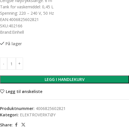
Lengde høytrykkslange: 6 m
Tank for vaskemiddel: 0,45 L
Spenning: 220 – 240 V, 50 Hz
EAN:4006825602821
SKU:402166
Brand:Einhell
På lager
LEGG I HANDLEKURV
Legg til ønskeliste
Produktnummer:
4006825602821
Kategori:
ELEKTROVERKTØY
Share: