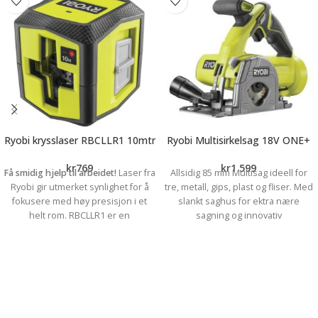
Ryobi krysslaser RBCLLR1 10mtr
Ryobi Multisirkelsag 18V ONE+
kr
769
kr
1 599
Få smidig hjelp til arbeidet!
Laser fra
Allsidig 85 mm Multisag ideell for
Ryobi gir utmerket synlighet for å
tre, metall, gips, plast og fliser. Med
fokusere med høy presisjon i et
slankt saghus for ektra nære
helt rom. RBCLLR1 er en
sagning og innovativ
kombinasjon av presisjon,
dykkmekanisme for nøyaktige dykk-
allsidighet og bekvemmelighet i en
kutt i tre. Bladdiameter på 85 mm, 15
linjelaser. Selvnivellerende
mm hulldiameter, gir skjæredybde
projeksjon av en laserbølgelengde
på opp til 26 mm i tre, 2 mm i metall
på 635 nm gir behagelig og rask
og 9 mm flis. Ubelastet hastighet på
justering, mens rød laserteknologi
4250 o/min verktøyfri
gir betydelig bedre synlighet, selv i
dybdejustering gjør det kjapt og