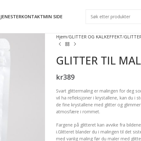
JENESTER
KONTAKT
MIN SIDE
Hjem
GLITTER OG KALKEFFEKT
GLITTE
GLITTER TIL MA
kr
389
Svart glittermaling er malingen for deg so
vil ha refleksjoner i krystallene, kan du i s
de fine krystallene med glitter og glimmer 
atmosfære i rommet.
Fargene på glitteret kan avvike fra bilden
i.Glitteret blander du i malingen til det 
med vanlig maling før du maler med glitter