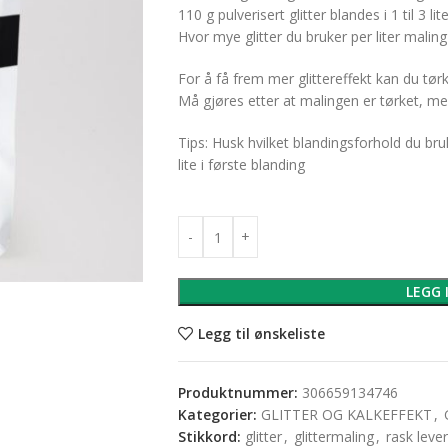
110 g pulverisert glitter blandes i 1 til 3 lit
Hvor mye glitter du bruker per liter maling 
For å få frem mer glittereffekt kan du tør
Må gjøres etter at malingen er tørket, men
Tips: Husk hvilket blandingsforhold du br
lite i første blanding
LEGG 
Legg til ønskeliste
Produktnummer:
306659134746
Kategorier:
GLITTER OG KALKEFFEKT
,
Stikkord:
glitter
,
glittermaling
,
rask leve