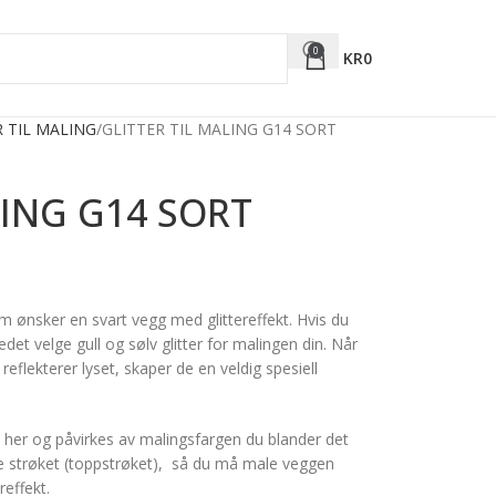
0
KR
0
R TIL MALING
GLITTER TIL MALING G14 SORT
LING G14 SORT
m ønsker en svart vegg med glittereffekt. Hvis du
tedet velge gull og sølv glitter for malingen din. Når
reflekterer lyset, skaper de en veldig spesiell
e her og påvirkes av malingsfargen du blander det
siste strøket (toppstrøket), så du må male veggen
effekt.