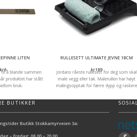
EPINNE LITEN
RULLESETT ULTIMATE JEVNE 18CM
kr
6
kr
189
e til å blande sammen
Jordans råeste rullesett for deg som skal
r produktet har stått
male vegg eller tak. Malerullen har høyt
/mellom bruk.
malingsopptak for færre dypp og rasker
jobb. *Optimalt resultat *Maksimalt
malingsopptak *ClickOff-System
RE BUTIKKER
SOSIA
*Superlett bøyle i aluminum
ngstider Butikk Stokkamyrveien 3a:
ag – Fredag: 08.00 – 20.00