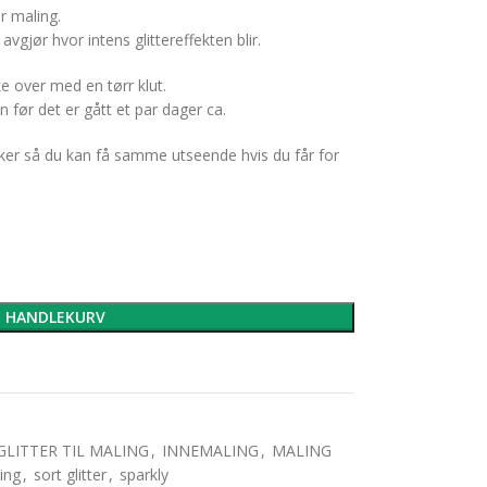
er maling.
avgjør hvor intens glittereffekten blir.
ke over med en tørr klut.
 før det er gått et par dager ca.
uker så du kan få samme utseende hvis du får for
I HANDLEKURV
GLITTER TIL MALING
,
INNEMALING
,
MALING
ring
,
sort glitter
,
sparkly