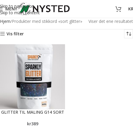
Skip to navigation
MENY
K
Skip to main content
Hjem
Produkter med stikkord «sort glitter»
Viser det ene resultatet
Vis filter
GLITTER TIL MALING G14 SORT
kr
389