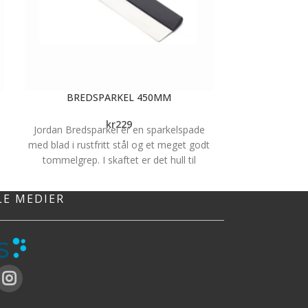
BREDSPARKEL 450MM
DEKNING
kr
229
Jordan Bredsparkel er en sparkelspade
Dekkeplast til 
med blad i rustfritt stål og et meget godt
Egner seg 
tommelgrep. I skaftet er det hull til
L
tommelfinger og det sørger for bedre
B
kontroll og stabilitet. Det spesielle
Tyk
LE MEDIER
tommelgrepet minker og belastningen i
hånden.
Blad i rustfritt stål
Godt tommelgrep
Lett å holde