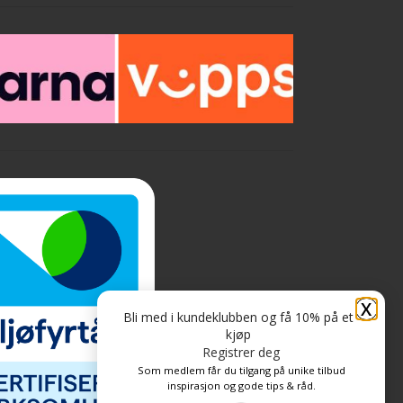
X
Bli med i kundeklubben og få 10% på et
kjøp
Registrer deg
Som medlem får du tilgang på unike tilbud
inspirasjon og gode tips & råd.