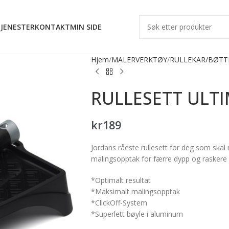
JENESTER
KONTAKT
MIN SIDE
Hjem
MALERVERKTØY
RULLEKAR/BØTT
RULLESETT ULTI
kr
189
Jordans råeste rullesett for deg som skal 
malingsopptak for færre dypp og raskere 
*Optimalt resultat
*Maksimalt malingsopptak
*ClickOff-System
*Superlett bøyle i aluminum