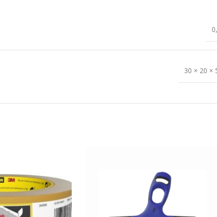
0
30 × 20 ×