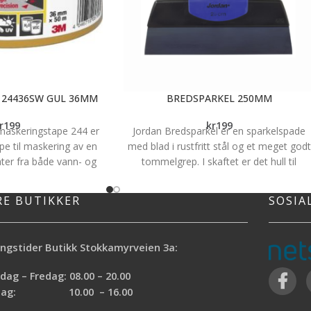
 24436SW GUL 36MM
BREDSPARKEL 250MM
r
199
kr
199
maskeringstape 244 er
Jordan Bredsparkel er en sparkelspade
pe til maskering av en
med blad i rustfritt stål og et meget godt
ater fra både vann- og
tommelgrep. I skaftet er det hull til
aling. Den leveres i en
tommelfinger og det sørger for bedre
36 mm x 50 m.
kontroll og stabilitet. Det spesielle
RE BUTIKKER
SOSIA
tommelgrepet minker og belastningen i
esise malekanter ved
hånden.
nnendørs og utendørs
 og løsemiddelbasert
ngstider Butikk Stokkamyrveien 3a:
M™ profesjonell
244. Tapen er UV og
ag – Fredag: 08.00 – 20.00
an brukes til en rekke
rdag: 10.00 – 16.00
sjonell maskering. Den