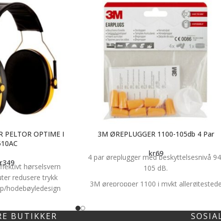
 PELTOR OPTIME I
3M ØREPLUGGER 1100-105db 4 Par
510AC
kr
69
4 par øreplugger med beskyttelsesnivå 94
r
349
ffektivt hørselsvern
105 dB.
ter redusere trykk
3M ørepropper 1100 i mykt allergitested
opp/hodebøyledesign
skummaterialet som gir maksimal
lav trykkbelastning
komfort og lavt trykk inne i øret. Den
ng av puter/innlegg
RE BUTIKKER
SOSIA
glatte, smussavvisende overflaten gir