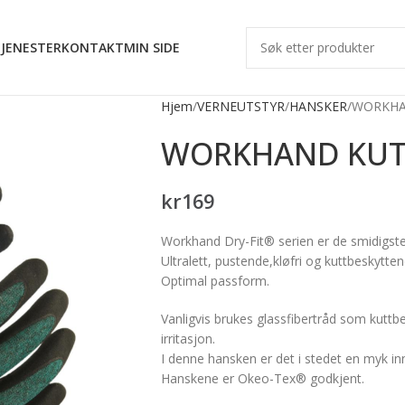
JENESTER
KONTAKT
MIN SIDE
Hjem
VERNEUTSTYR
HANSKER
WORKHA
WORKHAND KUT
kr
169
Workhand Dry-Fit® serien er de smidigst
Ultralett, pustende,kløfri og kuttbeskytte
Optimal passform.
Vanligvis brukes glassfibertråd som kuttb
irritasjon.
I denne hansken er det i stedet en myk 
Hanskene er Okeo-Tex® godkjent.