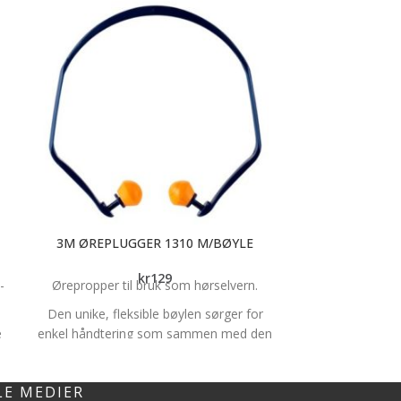
3M ØREPLUGGER 1310 M/BØYLE
3M STØVM
kr
129
-
Ørepropper til bruk som hørselvern.
3M Støvmasker 
feie-, pusse-, s
Den unike, fleksible bøylen sørger for
Med klassisk,
e
enkel håndtering som sammen med den
Vedlikeholdsf
myke, runde øreproppen i skummateriale
uten utåndin
gir redusert trykk og komfortabel tetning.
stropper og fo
LE MEDIER
Øreproppen er i skummateriale som er