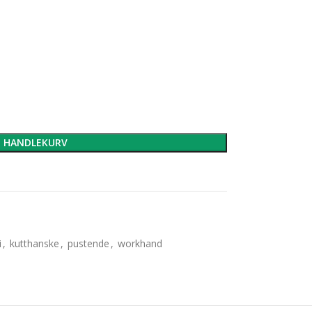
I HANDLEKURV
i
,
kutthanske
,
pustende
,
workhand