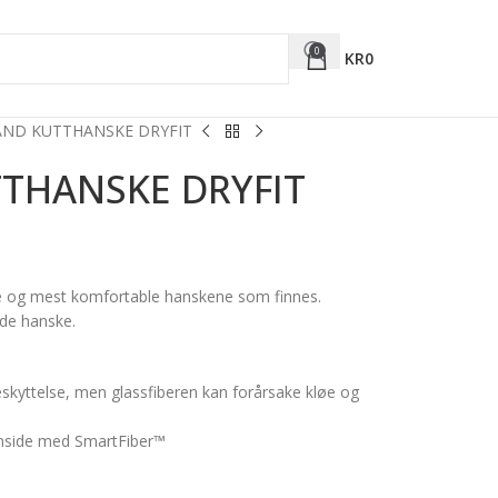
0
KR
0
ND KUTTHANSKE DRYFIT
THANSKE DRYFIT
e og mest komfortable hanskene som finnes.
nde hanske.
eskyttelse, men glassfiberen kan forårsake kløe og
innside med SmartFiber™