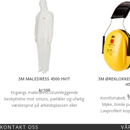
3M MALEDRESS 4500 HVIT
3M ØREKLOKKER
H
kr
109
Engangs malerdress.Grunnleggende
k
Komfortabelt, e
beskyttelse mot smuss, partikler og ufarlig
Myke, brede pu
væskesprut på arbeidsplassen eller
Lavprofilert k
hjemme. Generell vernedress hvit Kategori
Lett vekt med 
I Merke: 3M
Enkel utskifti
KONTAKT OSS
VÅ