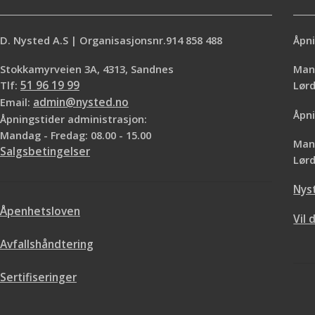
D. Nysted A.S | Organisasjonsnr.914 858 488
Åpni
Stokkamyrveien 3A, 4313, Sandnes
Mand
Tlf:
51 96 19 99
Lø
Email:
admin@nysted.no
Åpni
Åpningstider administrasjon:
Mandag - Fredag: 08.00 - 15.00
Mand
Salgsbetingelser
Lørd
Nys
Åpenhetsloven
Vil 
Avfallshåndtering
Sertifiseringer