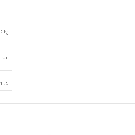
,2 kg
 1 cm
1
,
9