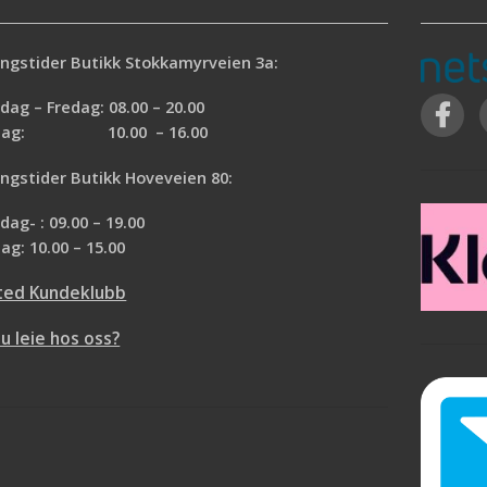
bedre hygiene, holdbarhet og komfort.
Den gradvis smalere formen passer til d
fleste ørekanaler og gjør det enklere å
ngstider Butikk Stokkamyrveien 3a:
bruke proppene.
ag – Fredag: 08.00 – 20.00
Beskyttelsesnivå 94-105 dB.
rdag: 10.00 – 16.00
ngstider Butikk Hoveveien 80:
ag- : 09.00 – 19.00
ag: 10.00 – 15.00
ted Kundeklubb
du leie hos oss?