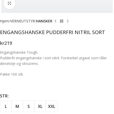
Forstørr bilde
Hjem
VERNEUTSTYR
HANSKER
ENGANGSHANSKE PUDDERFRI NITRIL SORT
kr
219
Engangshanske Tough.
Pudderfri engangshanske i sort nitril. Forsterket utgave som tåler
dieselolje og sitrusrens.
Pakke 100 stk.
STR
L
M
S
XL
XXL