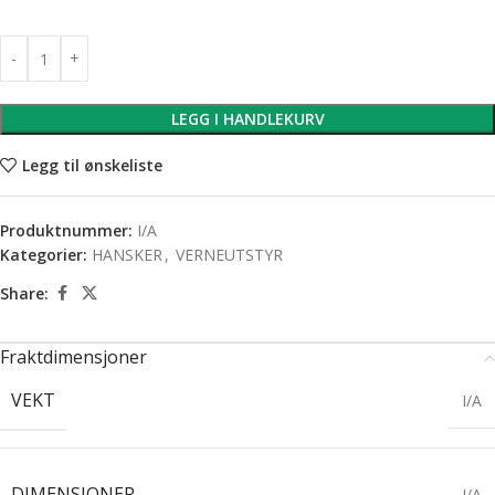
LEGG I HANDLEKURV
Legg til ønskeliste
Produktnummer:
I/A
Kategorier:
HANSKER
,
VERNEUTSTYR
Share:
Fraktdimensjoner
VEKT
I/A
DIMENSJONER
I/A