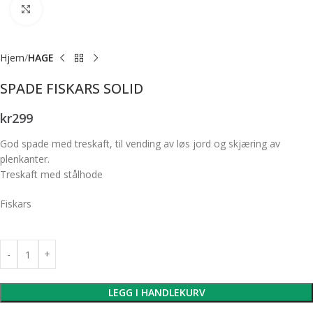
Forstørr bilde
Hjem
HAGE
SPADE FISKARS SOLID
kr
299
God spade med treskaft, til vending av løs jord og skjæring av
plenkanter.
Treskaft med stålhode
Fiskars
LEGG I HANDLEKURV