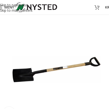
Skip to navigation
MENY
K
Skip to main content