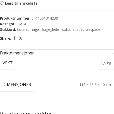
Legg til ønskeliste
Produktnummer:
6411501314239
Kategori:
HAGE
Stikkord:
fiskars
,
hage
,
hageglede
,
solid
,
spade
,
trespade
Share:
Fraktdimensjoner
VEKT
1,5 kg
DIMENSJONER
115 × 18,5 × 10 cm
Relaterte produkter