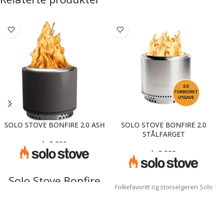
SOLO STOVE BONFIRE 2.0 ASH
SOLO STOVE BONFIRE 2.0
STÅLFARGET
kr
2 950
kr
2 590
Solo Stove Bonfire
Folkefavoritt og storselgeren Solo
2.0 – Verdens mest
Stove Bonfire har fått en
solgte røykfrie
oppgradering.
Bonfire 2.0
røykfri,
rentbrennende bålpanne