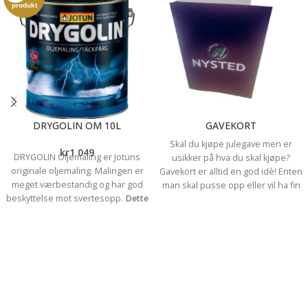
produkt
DRYGOLIN OM 10L
GAVEKORT
Skal du kjøpe julegave men er
kr
1 049
DRYGOLIN Oljemaling er Jotuns
usikker på hva du skal kjøpe?
originale oljemaling. Malingen er
Gavekort er alltid en god idè! Enten
meget værbestandig og har god
man skal pusse opp eller vil ha fin
beskyttelse mot svertesopp.
Dette
dekor til hjemmet eller hytta - eller
er et utgått produkt og vi har bare
noe til bålkosen ute - faller gavekort
mulighet til å blande mellom- mørke
hos oss i smak. Vi selger gavekort
farger (b- base)
Spør oss gjerne om
som kan brukes i våre fysiske
vi kan lage fargen du ønsker før du
butikker de kan ikke benyttes i
bestiller.
nettbutikken. Du finner oss i
Stokkamyrveien 3a eller Hoveveien
80 i Sandnes.