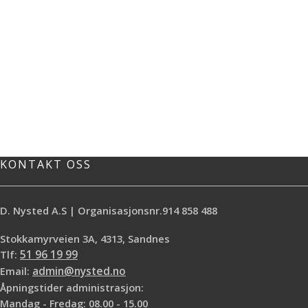
KONTAKT OSS
D. Nysted A.S | Organisasjonsnr.914 858 488
Stokkamyrveien 3A, 4313, Sandnes
Tlf:
51 96 19 99
Email:
admin@nysted.no
Åpningstider administrasjon:
Mandag - Fredag: 08.00 - 15.00