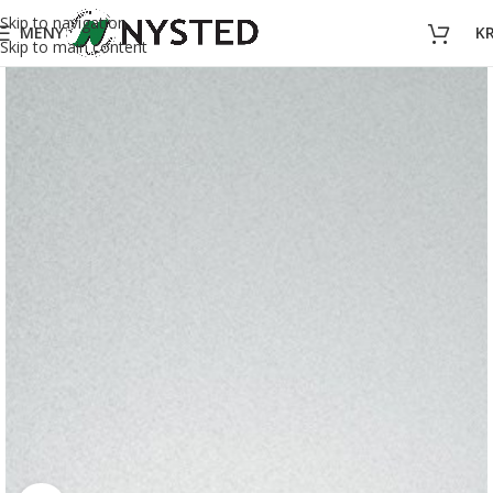
Skip to navigation
MENY
K
Skip to main content