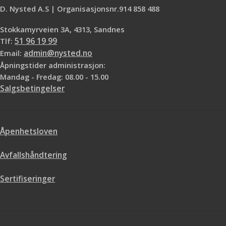
Høyde 1943
D. Nysted A.S | Organisasjonsnr.914 858 488
1 stk på lager
Stokkamyrveien 3A, 4313, Sandnes
Tlf:
51 96 19 99
Email:
admin@nysted.no
Åpningstider administrasjon:
Mandag - Fredag: 08.00 - 15.00
Salgsbetingelser
Åpenhetsloven
Avfallshåndtering
Sertifiseringer