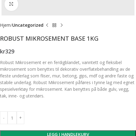
Forstørr bilde
Hjem
Uncategorized
ROBUST MIKROSEMENT BASE 1KG
kr
329
Robust Mikrosement er en ferdigblandet, vanntett og fleksibel
mikrosement som benyttes til dekorativ overflatebehandling av de
fleste underlag som fliser, mur, betong, gips, mdf og andre faste og
stabile underlag. Robust Mikrosement påføres i tynne lag med egnet
spesielverktøy for mikrosement. Kan benyttes på både gulv, vegg,
tak, inne- og utendørs.
LEGG I HANDLEKURV