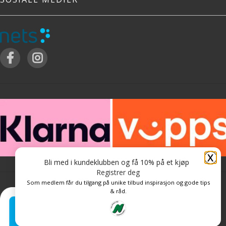
X
Bli med i kundeklubben og få 10% på et kjøp
Registrer deg
Som medlem får du tilgang på unike tilbud inspirasjon og gode tips
& råd.