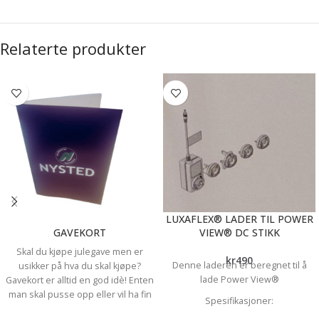
Relaterte produkter
LUXAFLEX® LADER TIL POWER
GAVEKORT
VIEW® DC STIKK
Skal du kjøpe julegave men er
kr
490
Denne laderen er beregnet til å
usikker på hva du skal kjøpe?
lade Power View®
Gavekort er alltid en god idè! Enten
man skal pusse opp eller vil ha fin
Spesifikasjoner:
dekor til hjemmet eller hytta - eller