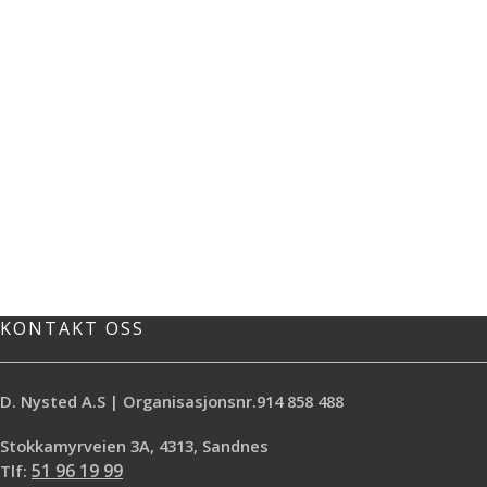
5m ledning
noe til bålkosen ute - faller gavekort
DC stikk
hos oss i smak. Vi selger gavekort
Rask lading 0-100% ladetid 3-4 timer
som kan brukes i våre fysiske
Brukes til ekstern accupack, samt
butikker de kan ikke benyttes i
motorer med innebygget batteri og
nettbutikken. Du finner oss i
DC stikk. Duette/Plisse på XL
Stokkamyrveien 3a eller Hoveveien
overlist og liftgardin
80 i Sandnes.
KONTAKT OSS
D. Nysted A.S | Organisasjonsnr.914 858 488
Stokkamyrveien 3A, 4313, Sandnes
Tlf:
51 96 19 99