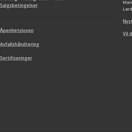
Mand
Salgsbetingelser
Lørd
Nys
Åpenhetsloven
Vil 
Avfallshåndtering
Sertifiseringer