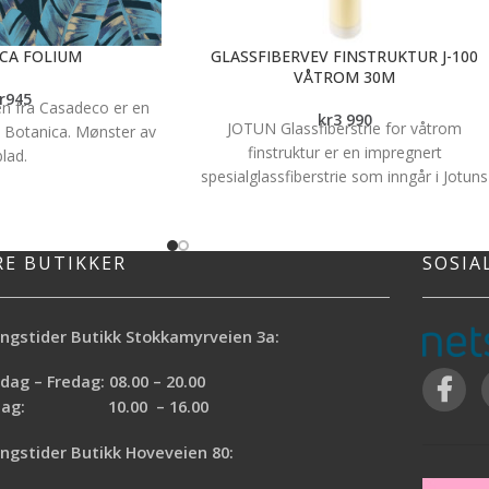
CA FOLIUM
GLASSFIBERVEV FINSTRUKTUR J-100
VÅTROM 30M
r
945
n fra Casadeco er en
kr
3 990
JOTUN Glassfiberstrie for våtrom
n Botanica. Mønster av
finstruktur er en impregnert
blad.
spesialglassfiberstrie som inngår i Jotuns
apettype: Non Woven
godkjente våtromssystem. Produktet ha
eter Bredde: 53 cm
gode armerende egenskaper, gir en fin
trær Mønsterrapport:
overflate og er overmalbar med alle
tillingsvare og normal
RE BUTIKKER
SOSIA
Jotuns vakre farger.JOTUN Glassfiberstri
ter bestilling er 10
for våtrom finstruktur kan benyttes i alle
sk å ta hensyn til
våtsoner i kombinasjon med øvrige
 du skal beregne antall
ngstider Butikk Stokkamyrveien 3a:
produkter i Jotuns godkjente
i hjelper deg gjerne med
våtromssystem.
gningen.
ag – Fredag: 08.00 – 20.00
rdag: 10.00 – 16.00
ngstider Butikk Hoveveien 80: