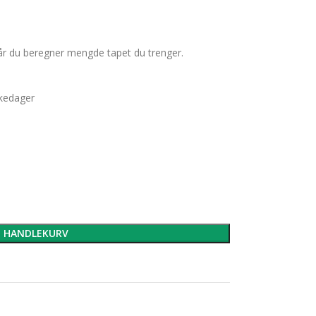
år du beregner mengde tapet du trenger.
rkedager
I HANDLEKURV