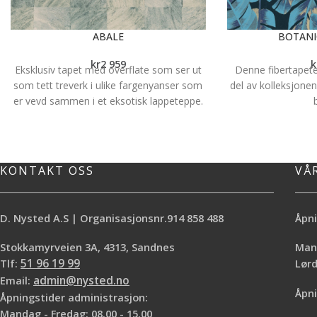
ABALE
BOTANI
kr
2 959
k
Eksklusiv tapet med overflate som ser ut
Denne fibertapete
som tett treverk i ulike fargenyanser som
del av kolleksjone
er vevd sammen i et eksotisk lappeteppe.
Navnet Abale er hentet fra navnet på et
Spesifikasjoner:
T
tropisk tre i Afrikas regnskoger. Tapetet er
Lengde: 10,05 m
fra den franske produsenten
Casamance
.
Mønster: Blader/
Abale er en vinyltapet og er derfor vaskbar
64cm Dette er bes
KONTAKT OSS
VÅ
og slitesterk, selv om denne imitasjonen
leveringstid et
av tett treverk er svært naturtro. Baksiden
virkedager. Hu
er fiber. Rullstr. 70cm x 10.05
mønsterrapport når
D. Nysted A.S | Organisasjonsnr.914 858 488
Åpni
Mønsterrapport: 64cm Vi har prøvebok i
ruller du trenger. V
våre butikker hvis du ønsker å ta en
utre
Stokkamyrveien 3A, 4313, Sandnes
Mand
nærmere titt før du bestemmer deg. Og vi
Tlf:
51 96 19 99
Lø
hjelper deg gjerne med å regne ut hvor
Email:
admin@nysted.no
mange ruller du trenger. Normal
Åpni
Åpningstider administrasjon:
leveringstid etter bestilling er ca.2 uker.
Mandag - Fredag: 08.00 - 15.00