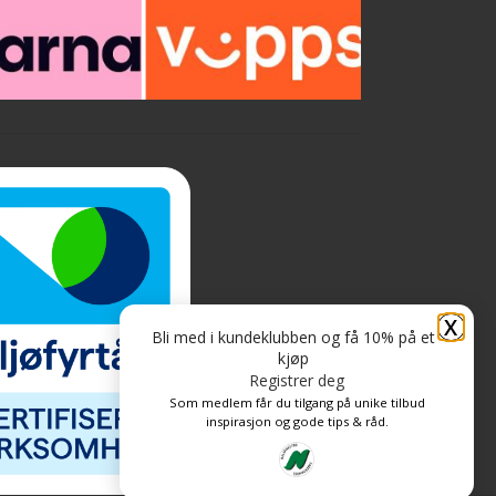
X
Bli med i kundeklubben og få 10% på et
kjøp
Registrer deg
Som medlem får du tilgang på unike tilbud
inspirasjon og gode tips & råd.