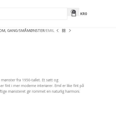
0
KR
0
ROM, GANG
SMÅMØNSTER
EMIL
g mønster fra 1950-tallet. Et søtt og
fint i mer moderne interiører. Emil er like fint på
ftige mønsteret gir rommet en naturlig harmoni.