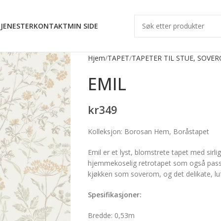
JENESTER
KONTAKT
MIN SIDE
Hjem
TAPET
TAPETER TIL STUE, SOVE
EMIL
kr
349
Kolleksjon: Borosan Hem, Boråstapet
Emil er et lyst, blomstrete tapet med sirli
hjemmekoselig retrotapet som også passer 
kjøkken som soverom, og det delikate, lu
Spesifikasjoner:
Bredde: 0,53m