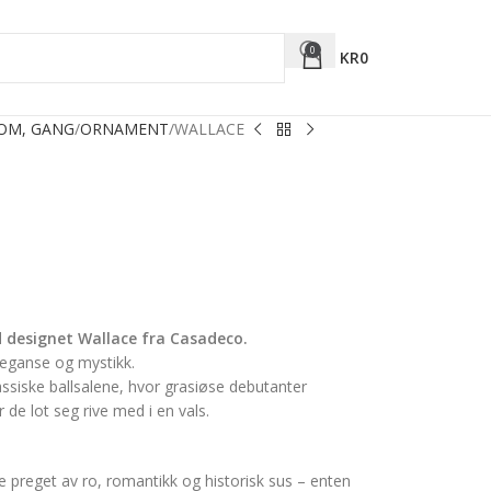
0
KR
0
ROM, GANG
ORNAMENT
WALLACE
 designet Wallace fra Casadeco.
leganse og mystikk.
assiske ballsalene, hvor grasiøse debutanter
r de lot seg rive med i en vals.
preget av ro, romantikk og historisk sus – enten