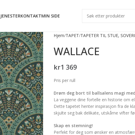
JENESTER
KONTAKT
MIN SIDE
Hjem
TAPET
TAPETER TIL STUE, SOVE
WALLACE
kr
1 369
Pris per rull
Drøm deg bort til ballsalens magi med
La veggene dine fortelle en historie om e
Dette tapetet henter inspirasjon fra de kl
skjulte seg bak delikate, utskårne vifter fø
Skap en stemning!
Perfekt for deg som ønsker en atmosfære 