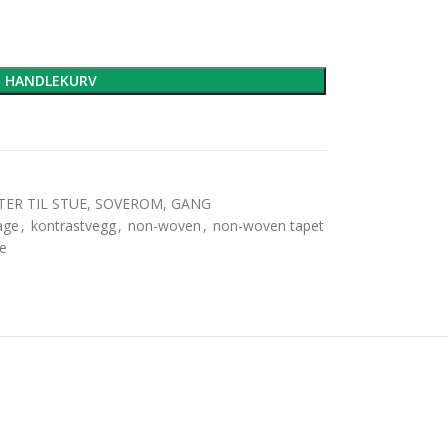
I HANDLEKURV
TER TIL STUE, SOVEROM, GANG
age
,
kontrastvegg
,
non-woven
,
non-woven tapet
ce