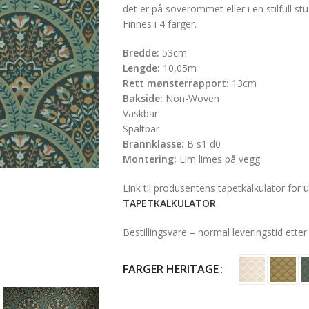
det er på soverommet eller i en stilfull stu
Finnes i 4 farger.
Bredde:
53cm
Lengde:
10,05m
Rett mønsterrapport:
13cm
Bakside:
Non-Woven
Vaskbar
Spaltbar
Brannklasse:
B s1 d0
Montering:
Lim limes på vegg
Link til produsentens tapetkalkulator for u
TAPETKALKULATOR
Bestillingsvare – normal leveringstid etter 
FARGER HERITAGE