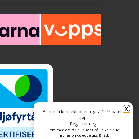
X
Bli med i kundeklubben og få 10% på et
kjøp
Registrer deg
Som medlem får du tilgang på unike tilbud
inspirasjon og gode tips & råd.