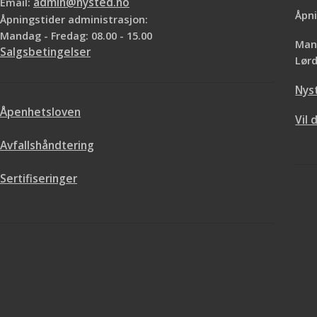
Email:
admin@nysted.no
Åpni
Åpningstider administrasjon:
Mandag - Fredag: 08.00 - 15.00
Mand
Salgsbetingelser
Lørd
Nys
Åpenhetsloven
Vil 
Avfallshåndtering
Sertifiseringer