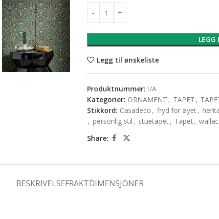
LEGG 
Legg til ønskeliste
Produktnummer:
I/A
Kategorier:
ORNAMENT
,
TAPET
,
TAPE
Stikkord:
Casadeco
,
fryd for øyet
,
herit
,
personlig stil
,
stuetapet
,
Tapet
,
walla
Share:
BESKRIVELSE
FRAKTDIMENSJONER