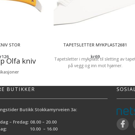
KNIV STOR
TAPETSLETTER MYKPLAST2681
r
126
kr
69
p Olfa kniv
Tapetsletter i mykplast til sletting av tape
på vegg og inn mot hjørner.
ikasjoner
misk grep
olid konstruksjon
RE BUTIKKER
SOSIA
bladføring
ngstider Butikk Stokkamyrveien 3a:
ag – Fredag: 08.00 – 20.00
rdag: 10.00 – 16.00