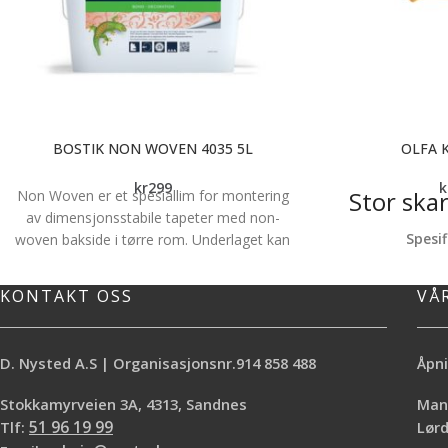
BOSTIK NON WOVEN 4035 5L
OLFA 
kr
299
k
Stor skar
Non Woven er et spesiallim for montering
av dimensjonsstabile tapeter med non-
Spesif
woven bakside i tørre rom. Underlaget kan
Ergono
være sugende som gips-, spon- og
Allsidig og s
trefiberplater, betong eller puss eller tette
KONTAKT OSS
VÅ
Lang 
malte underlag. Limet kan påføres på
veggen eller baksiden av tapetet. OBS!
Limet må ikke brukes til materialer som
D. Nysted A.S | Organisasjonsnr.914 858 488
Åpni
skal males. For Non-Woven materialer •
Enkel å påføre • Høy limstyrke reduserer
Stokkamyrveien 3A, 4313, Sandnes
Mand
risikoen for krymping • Stabile bøtter laget
Tlf:
51 96 19 99
Lø
av resirkulert plast • Godt miljøvalg, M1