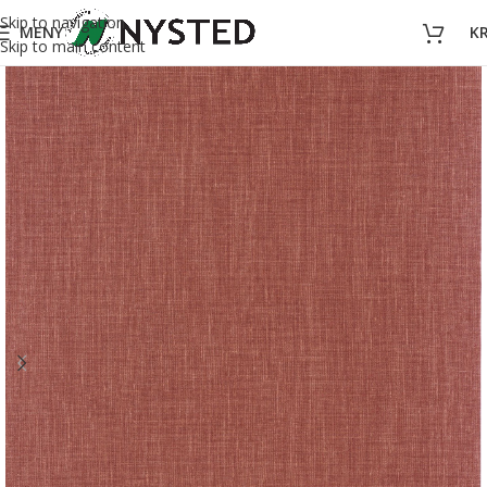
Skip to navigation
MENY
K
Skip to main content