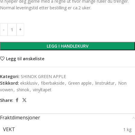
Vi hjelper deg gjerne med å regne ut hvor mange ruller du trenger.
Normal leveringstid etter bestilling er ca.2 uker.
LEGG I HANDLEKURV
Legg til ønskeliste
Kategori:
SHINOK GREEN APPLE
Stikkord:
eksklusiv
,
fiberbakside
,
Green apple
,
linstruktur
,
Non
vowen
,
shinok
,
vinyltapet
Share:
Fraktdimensjoner
VEKT
1 kg