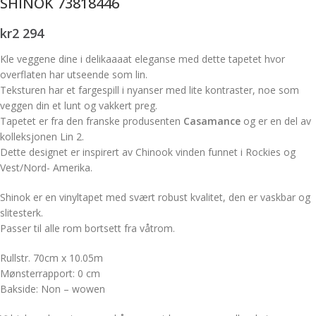
SHINOK 73818446
kr
2 294
Kle veggene dine i delikaaaat eleganse med dette tapetet hvor
overflaten har utseende som lin.
Teksturen har et fargespill i nyanser med lite kontraster, noe som
veggen din et lunt og vakkert preg.
Tapetet er fra den franske produsenten
Casamance
og er en del av
kolleksjonen Lin 2.
Dette designet er inspirert av Chinook vinden funnet i Rockies og
Vest/Nord- Amerika.
Shinok er en vinyltapet med svært robust kvalitet, den er vaskbar og
slitesterk.
Passer til alle rom bortsett fra våtrom.
Rullstr. 70cm x 10.05m
Mønsterrapport: 0 cm
Bakside: Non – wowen