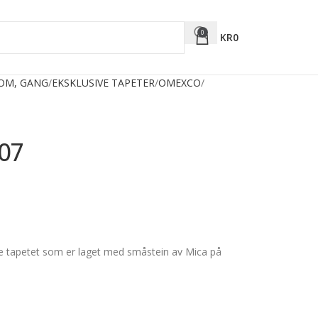
0
KR
0
ROM, GANG
EKSKLUSIVE TAPETER
OMEXCO
07
tte tapetet som er laget med småstein av Mica på