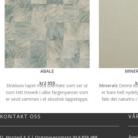
ABALE
MINER
kr
2 959
k
Eksklusiv tapet med overflate som ser ut
Minerals
Denne ko
som tett treverk i ulike fargenyanser som
er bare helt nydel
er vevd sammen i et eksotisk lappeteppe.
føle det naturtro
Navnet Abale er hentet fra navnet på et
av fin sand. 
tropisk tre i Afrikas regnskoger. Tapetet er
skimmereffekt og
KONTAKT OSS
VÅ
fra den franske produsenten
Casamance
.
veggene i ethvert i
Abale er en vinyltapet og er derfor vaskbar
WOW!! Tapetet selg
og slitesterk, selv om denne imitasjonen
bredde på 92cm. 
D. Nysted A.S | Organisasjonsnr.914 858 488
Åpni