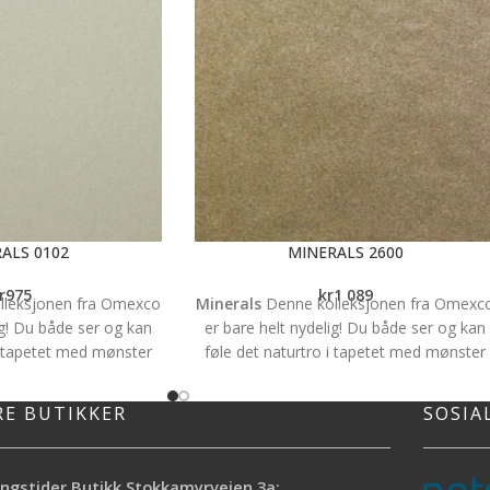
ALS 0102
MINERALS 2600
r
975
kr
1 089
lleksjonen fra Omexco
Minerals
Denne kolleksjonen fra Omexc
ig! Du både ser og kan
er bare helt nydelig! Du både ser og kan
 i tapetet med mønster
føle det naturtro i tapetet med mønster
Det har en vakker
av grov sand. Det har en vakker
 gir et unikt preg på
skimmereffekt og gir et unikt preg på
RE BUTIKKER
SOSIA
nteriør. Vi sier bare -
veggene i ethvert interiør. Vi sier bare -
es metervis og har en
WOW!! Tapetet selges metervis og har e
Bakside: Non woven.
bredde på 92cm. Bakside: Non woven.
ngstider Butikk Stokkamyrveien 3a: