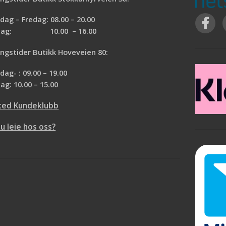
tid er ca 2 uker fra
Normal leveringstid er ca 2 uker fra
jør oppmerksom på at
bestilling. Vi gjør oppmerksom på at
ag – Fredag: 08.00 – 20.00
kan returneres. Ønsker
denne varen ikke kan returneres. Ønsker
rdag: 10.00 – 16.00
titt før du bestemmer
du ta en nærmere titt før du bestemmer
øker i våre butikker og
deg? Vi har prøvebøker i våre butikker og
ngstider Butikk Hoveveien 80:
å regne ut antall meter
hjelper deg gjerne å regne ut antall mete
r. Velkommen!
du trenger. Velkommen!
ag- : 09.00 – 19.00
ag: 10.00 – 15.00
ted Kundeklubb
du leie hos oss?