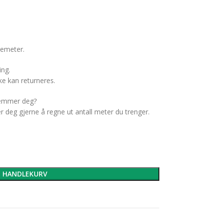
pemeter.
ing.
e kan returneres.
temmer deg?
er deg gjerne å regne ut antall meter du trenger.
I HANDLEKURV