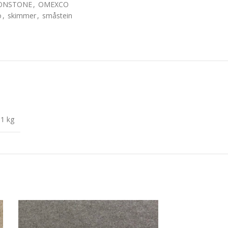
ONSTONE
,
OMEXCO
o
,
skimmer
,
småstein
1 kg