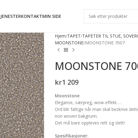
JENESTER
KONTAKT
MIN SIDE
Hjem
TAPET
TAPETER TIL STUE, SOVE
MOONSTONE
MOONSTONE 7007
MOONSTONE 70
kr
1 209
Moonstone
Eleganse, særpreg, wow-effekt….
Ord blir fattige når man skal beskrive de
non woven bakgrunn.
Det må bare oppleves rett og slett!
Spesifikasjoner: