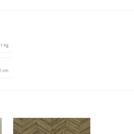
1 kg
2 cm