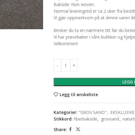
Bakside: Non woven.
Normal leveringstid er ca 2 uker fra bestill
Vi gjør oppmerksom på at denne varen ikk
Ønsker du ta en nærmere titt før du bes
Vi har prøvebøker i våre butikker og hjelp
Velkommen!
LEGG 
Legg til ønskeliste
Kategorier:
"GROV SAND"
,
EKSKLUSIVE
Stikkord:
fiberbakside
,
grovsand
,
naturt
Share: