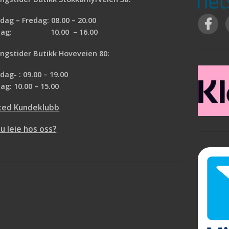
tid er ca 2 uker fra
Normal leveringstid er ca 2 uker fra
u ta en nærmere titt før
bestilling. Vi gjør oppmerksom på at
ag – Fredag: 08.00 – 20.00
 Vi har prøvebøker i
denne varen ikke kan returneres. Ønsker
rdag: 10.00 – 16.00
 hjelper deg gjerne å
du ta en nærmere titt før du bestemmer
l meter du trenger.
deg? Vi har prøvebøker i våre butikker og
ngstider Butikk Hoveveien 80:
kommen!
hjelper deg gjerne å regne ut antall mete
du trenger. Velkommen!
ag- : 09.00 – 19.00
ag: 10.00 – 15.00
ted Kundeklubb
du leie hos oss?