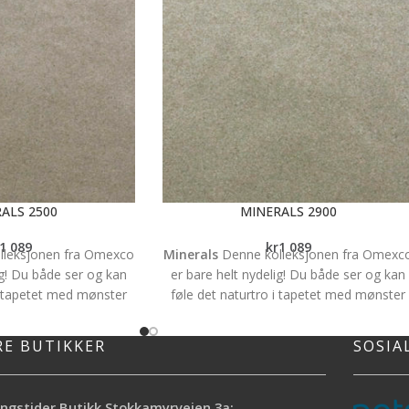
ALS 2500
MINERALS 2900
1 089
kr
1 089
lleksjonen fra Omexco
Minerals
Denne kolleksjonen fra Omexc
ig! Du både ser og kan
er bare helt nydelig! Du både ser og kan
 i tapetet med mønster
føle det naturtro i tapetet med mønster
 Det har en vakker
av grov sand. Det har en vakker
 gir et unikt preg på
skimmereffekt og gir et unikt preg på
RE BUTIKKER
SOSIA
nteriør. Vi sier bare -
veggene i ethvert interiør. Vi sier bare -
es metervis og har en
WOW!! Tapetet selges metervis og har e
Bakside: Non woven.
bredde på 92cm. Bakside: Non woven.
ngstider Butikk Stokkamyrveien 3a: