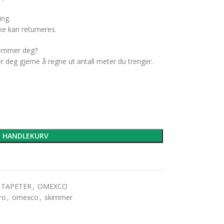
ing.
e kan returneres.
temmer deg?
er deg gjerne å regne ut antall meter du trenger.
I HANDLEKURV
 TAPETER
,
OMEXCO
ro
,
omexco
,
skimmer