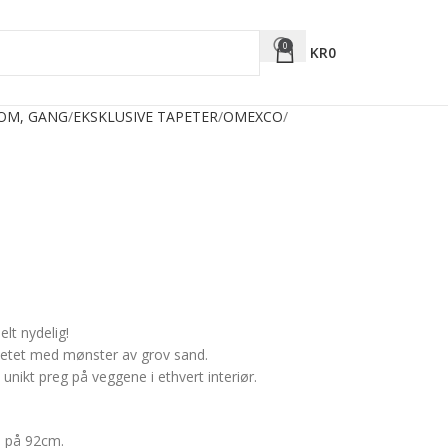
0
KR
0
ROM, GANG
EKSKLUSIVE TAPETER
OMEXCO
lt nydelig!
apetet med mønster av grov sand.
unikt preg på veggene i ethvert interiør.
e på 92cm.