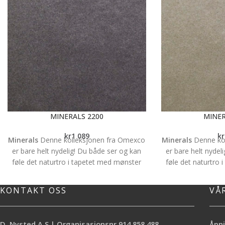
MINERALS 2200
MINER
kr
1 089
kr
Minerals
Denne kolleksjonen fra Omexco
Minerals
Denne ko
er bare helt nydelig! Du både ser og kan
er bare helt nydel
føle det naturtro i tapetet med mønster
føle det naturtro
av grov sand. Det har en vakker
av grov sand.
skimmereffekt og gir et unikt preg på
skimmereffekt og
KONTAKT OSS
VÅ
veggene i ethvert interiør. Vi sier bare -
veggene i ethvert i
WOW!! Tapetet selges metervis og har en
WOW!! Tapetet selg
bredde på 92cm. Bakside: Non woven.
bredde på 92cm. 
D. Nysted A.S | Organisasjonsnr.914 858 488
Åpni