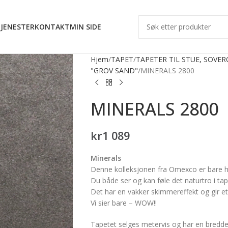
JENESTER
KONTAKT
MIN SIDE
Hjem
TAPET
TAPETER TIL STUE, SOVE
"GROV SAND"
MINERALS 2800
MINERALS 2800
kr
1 089
Minerals
Denne kolleksjonen fra Omexco er bare he
Du både ser og kan føle det naturtro i t
Det har en vakker skimmereffekt og gir et 
Vi sier bare – WOW!!
Tapetet selges metervis og har en bredd