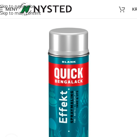
Skip to navigation
MENY
K
Skip to main content