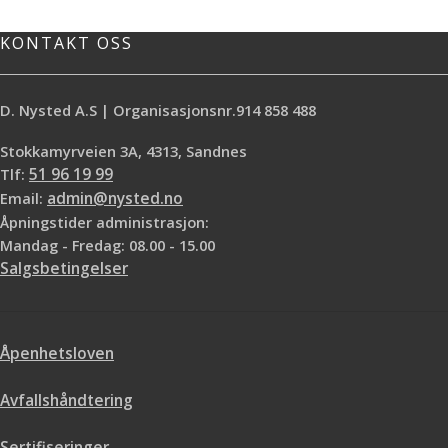
Bistrot Lakk kan vaskes, er
slitesterk, vannfast og
KONTAKT OSS
varmeresistent og har meget god
flyteevne. Bistrot Lakk kan legges
over alle typer overflatebehandling,
D. Nysted A.S | Organisasjonsnr.914 858 488
men ikke voks eller Skjellakk. Du kan
skifte farge ved å påføre to strøk
Stokkamyrveien 3A, 4313, Sandnes
med Liberon Bistrot lakk med farge.
Tlf:
51 96 19 99
Ønsker du blank glans når du har
lagt på lakk med farge, legger du
Email:
admin@nysted.no
bare på ett strøk med blank klarlakk
Åpningstider administrasjon:
på topp
Spesifikasjoner:
Mandag - Fredag: 08.00 - 15.00
For møbler, trapper, listverk, gulv,
Salgsbetingelser
paneler
Ubehandlet, lakkert eller oljet
treverk
Slitesterk, tåler hard slitasje og
Åpenhetsloven
vannsøl
Bistrotlakk gir overflaten en flott
finish
Avfallshåndtering
Dekkevne 8-10 m2/liter
Glans: Silkematt – Blank
Sertifiseringer