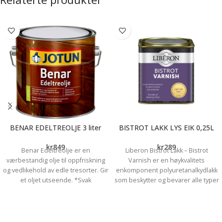
BENAR EDELTREOLJE 3 liter
BISTROT LAKK LYS EIK 0,25L
kr
849
kr
289
Benar Edeltreolje er en
Liberon Bistrot Lakk – Bistrot
værbestandig olje til oppfriskning
Varnish er en høykvalitets
og vedlikehold av edle tresorter. Gir
enkomponent polyuretanalkydlakk
et oljet utseende. *Svak
som beskytter og bevarer alle typer
gyldenbrun egenfarge *God
tre. Godt egnet for bordplate,
inntregning *Inneholder UV-
kjøkken, trapp, møbel, panel,
filter/pigmenter
baderom, listverk etc. som utsettes
for hard slitasje og vannsøl. Liberon