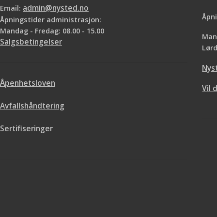
Reagerer ikke kj
Harpiksimpregnerte kluter
Email:
admin@nysted.no
Maling og lakk flyter bedre ut
Åpni
Åpningstider administrasjon:
Mandag - Fredag: 08.00 - 15.00
Mand
Salgsbetingelser
Lørd
Nys
Åpenhetsloven
Vil 
Avfallshåndtering
Sertifiseringer