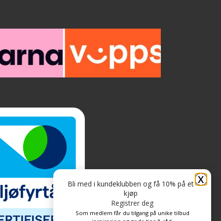
mange underlag *Gir en ekstremt
slitesterk overflate *Kan blandes i alle
fargetoner *Velg mellom silkematt eller
blankt utseende *Enkel å påføre *Spray –
lakk og påføring i ett
X
Bli med i kundeklubben og få 10% på et
kjøp
Registrer deg
Som medlem får du tilgang på unike tilbud