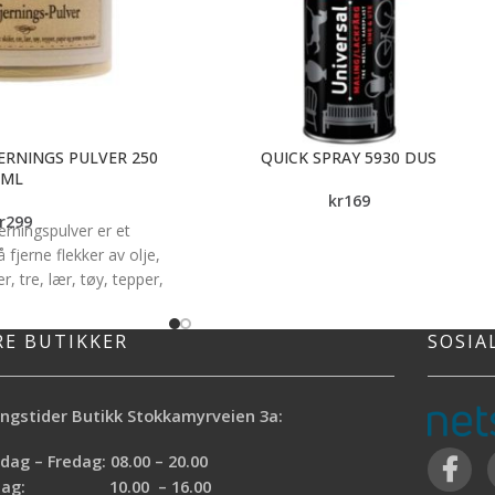
ERNINGS PULVER 250
QUICK SPRAY 5930 DUS
ML
kr
169
r
299
erningspulver er et
 fjerne flekker av olje,
r, tre, lær, tøy, tepper,
røse materialer.
lveret brukes sammen
RE BUTIKKER
SOSIA
on Møbelrens.
 flekker som olje,voks
ect.
ngstider Butikk Stokkamyrveien 3a:
e flekker som vin,kaffe
ect
ag – Fredag: 08.00 – 20.00
arlig, misfarger ikke
rdag: 10.00 – 16.00