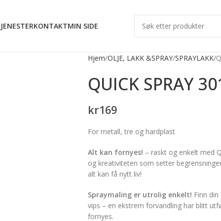
JENESTER
KONTAKT
MIN SIDE
Hjem
OLJE, LAKK &SPRAY
SPRAYLAKK
Q
QUICK SPRAY 30
kr
169
For metall, tre og hardplast
Alt kan fornyes!
– raskt og enkelt med Q
og kreativiteten som setter begrensningene
alt kan få nytt liv!
Spraymaling er utrolig enkelt!
Finn din 
vips – en ekstrem forvandling har blitt utfør
fornyes.