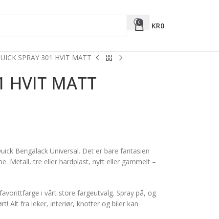
0
KR
0
UICK SPRAY 301 HVIT MATT
1 HVIT MATT
uick Bengalack Universal. Det er bare fantasien
. Metall, tre eller hardplast, nytt eller gammelt –
favorittfarge i vårt store fargeutvalg. Spray på, og
t! Alt fra leker, interiør, knotter og biler kan