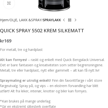
Forstørr bilde
Hjem
OLJE, LAKK &SPRAY
SPRAYLAKK
QUICK SPRAY 5502 KREM SILKEMATT
kr
169
For metall, tre og hardplast
Alt kan fornyes!
– raskt og enkelt med Quick Bengalack Universal.
Det er bare fantasien og kreativiteten som setter begrensningene.
Metall, tre eller hardplast, nytt eller gammelt – alt kan få nytt liv!
Spraymaling er utrolig enkelt!
Finn din favorittfarge i vårt store
fargeutvalg. Spray på, og vips – en ekstrem forvandling har blitt
utført! Alt fra leker, interiør, knotter og biler kan fornyes.
*Kan brukes på mange underlag
*Gir en ekstremt slitesterk overflate