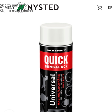
Skip to navigation
MENY
K
Skip to main content